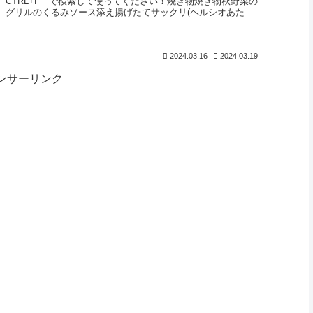
CTRL+F で検索して使ってください！焼き物焼き物秋野菜の
グリルのくるみソース添え揚げたてサックリ(ヘルシオあたた
め)あじと新玉ねぎの...
2024.03.16
2024.03.19
ンサーリンク