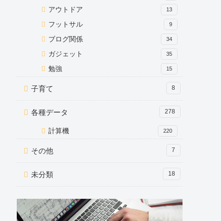
アウトドア
13
フットサル
9
ブログ関係
34
ガジェット
35
勉強
15
子育て
8
各種データ
278
計算機
220
その他
7
未分類
18