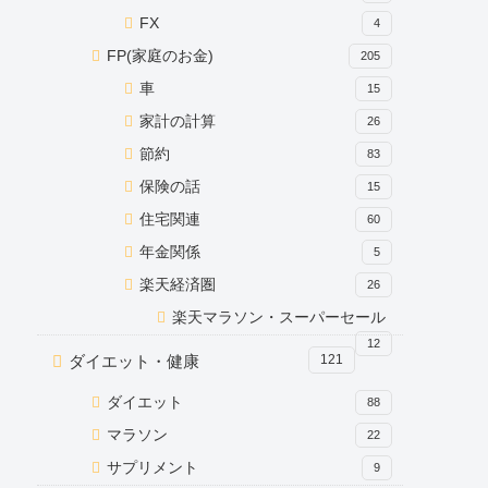
FX
4
FP(家庭のお金)
205
車
15
家計の計算
26
節約
83
保険の話
15
住宅関連
60
年金関係
5
楽天経済圏
26
楽天マラソン・スーパーセール
12
ダイエット・健康
121
ダイエット
88
マラソン
22
サプリメント
9