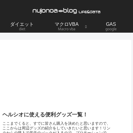
ダイエット
マクロVBA
GAS
diet
Macro vba
google
ヘルシオに使える便利グッズ一覧！
ここまでくると、すでに皆さん購入を決めたと思いますので、
ここからは周辺グッズの紹介をしていきたいと思います！リン
クからの購入で若干のバックが入るので、プロモーションで