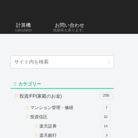
計算機
お問い合わせ
calculator
依頼等も承ります。
カテゴリー
投資/FP(家庭のお金)
256
マンション管理・修繕
7
投資信託
22
楽天証券
14
楽天銀行
3