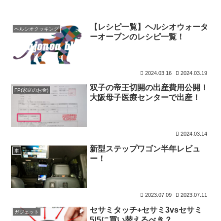
【レシピ一覧】ヘルシオウォータ
ヘルシオクッキング
ーオーブンのレシピ一覧！
2024.03.16
2024.03.19
双子の帝王切開の出産費用公開！
FP(家庭のお金)
大阪母子医療センターで出産！
2024.03.14
新型ステップワゴン半年レビュ
車
ー！
2023.07.09
2023.07.11
セサミタッチ+セサミ3vsセサミ
ガジェット
5!5に買い替えるべき？