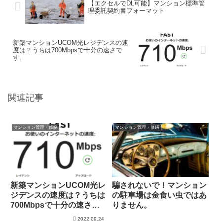
【エクセルでDL可能】マンション標準管
理委託契約書フォーマット
新築マンションUCOM光レジデンスの速
度は？うちは700Mbpsで十分の速さで
す。
関連記事
マンション管理・修繕
マンション管理・修繕
新築マンションUCOM光レ
騙されないで！マンション
ジデンスの速度は？うちは
の駐車場は金食い虫ではあ
700Mbpsで十分の速さで
りません。
す。
2022.09.24