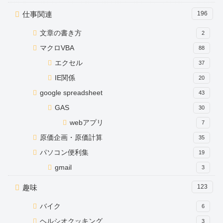
仕事関連
196
文章の書き方
2
マクロVBA
88
エクセル
37
IE関係
20
google spreadsheet
43
GAS
30
webアプリ
7
原価企画・原価計算
35
パソコン便利集
19
gmail
3
趣味
123
バイク
6
ヘルシオクッキング
3