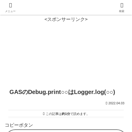
メニュー
検索
<スポンサーリンク>
GASのDebug.print○○はLogger.log(○○)
2022.04.03
この記事は
約1分
で読めます。
コピーボタン