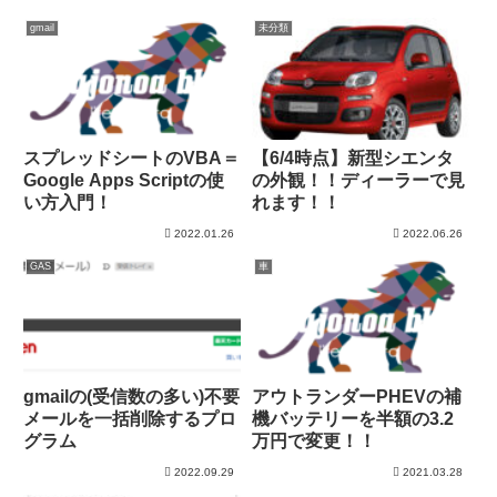
gmail
未分類
スプレッドシートのVBA＝
【6/4時点】新型シエンタ
Google Apps Scriptの使
の外観！！ディーラーで見
い方入門！
れます！！
2022.01.26
2022.06.26
GAS
車
gmailの(受信数の多い)不要
アウトランダーPHEVの補
メールを一括削除するプロ
機バッテリーを半額の3.2
グラム
万円で変更！！
2022.09.29
2021.03.28