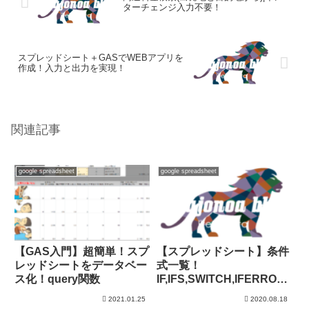
ターチェンジ入力不要！
スプレッドシート＋GASでWEBアプリを
作成！入力と出力を実現！
関連記事
google spreadsheet
google spreadsheet
【GAS入門】超簡単！スプ
【スプレッドシート】条件
レッドシートをデータベー
式一覧！
ス化！query関数
IF,IFS,SWITCH,IFERROR,I
FNA
2021.01.25
2020.08.18