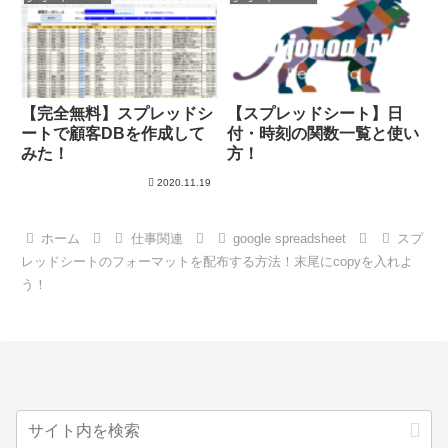
【完全無料】スプレッドシ
【スプレッドシート】日
ートで顧客DBを作成して
付・時刻の関数一覧と使い
みた！
方！
2020.11.19
ホーム
仕事関連
google spreadsheet
スプ
レッドシートのフォーマットを配布する方法！末尾にcopyを入れよ
う！