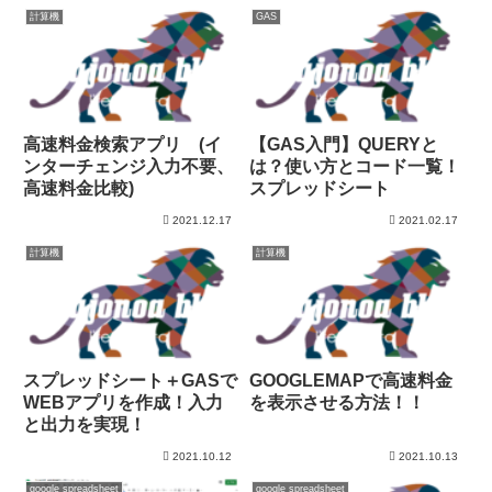
計算機
GAS
高速料金検索アプリ (イ
【GAS入門】QUERYと
ンターチェンジ入力不要、
は？使い方とコード一覧！
高速料金比較)
スプレッドシート
2021.12.17
2021.02.17
計算機
計算機
スプレッドシート＋GASで
GOOGLEMAPで高速料金
WEBアプリを作成！入力
を表示させる方法！！
と出力を実現！
2021.10.12
2021.10.13
google spreadsheet
google spreadsheet