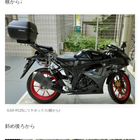
横から↓
GSX-R125にリヤボックス(横から)
斜め後ろから