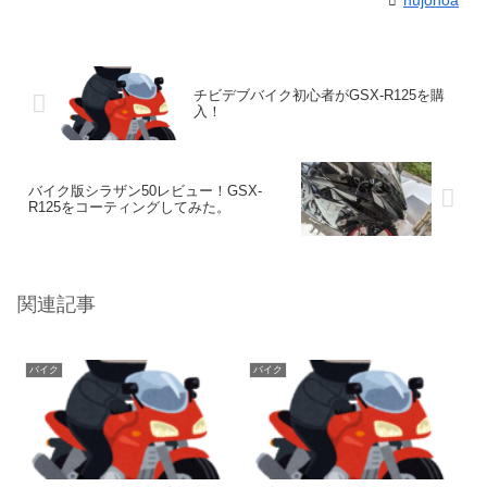
nujonoa
チビデブバイク初心者がGSX-R125を購
入！
バイク版シラザン50レビュー！GSX-
R125をコーティングしてみた。
関連記事
バイク
バイク