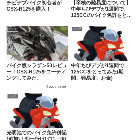
チビデブバイク初心者が
【卒検の難易度について】
GSX-R125を購入！
中年ちびデブが1週間で、
125CCのバイク免許をとっ
てみた
バイク
バイク
バイク版シラザン50レビュ
中年ちびデブが1週間で、
ー！GSX-R125をコーティ
125CCをとってみた(期
ングしてみた。
間、難易度、お金)
2023.05.09
バイク
光明池でのバイク免許併記
(追加)！朝一行けば11：00