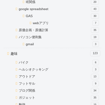
IE関係
20
google spreadsheet
43
GAS
30
webアプリ
7
原価企画・原価計算
35
パソコン便利集
19
gmail
3
趣味
123
バイク
6
ヘルシオクッキング
3
アウトドア
13
フットサル
9
ブログ関係
34
ガジェット
35
勉強
15