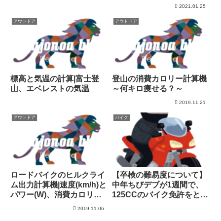
関係|巡航出力計算機
2021.01.25
アウトドア
アウトドア
標高と気温の計算|富士登
登山の消費カロリー計算機
山、エベレストの気温
～何キロ痩せる？～
2019.11.21
アウトドア
バイク
ロードバイクのヒルクライ
【卒検の難易度について】
ム出力計算機|速度(km/h)と
中年ちびデブが1週間で、
パワー(W)、消費カロリー
125CCのバイク免許をとっ
の関係
てみた
2019.11.06