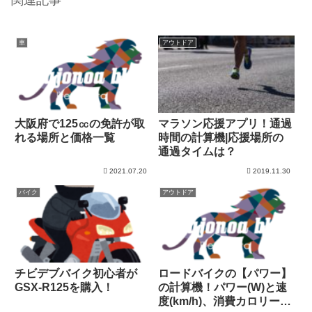
車
アウトドア
大阪府で125㏄の免許が取
マラソン応援アプリ！通過
れる場所と価格一覧
時間の計算機|応援場所の
通過タイムは？
2021.07.20
2019.11.30
バイク
アウトドア
チビデブバイク初心者が
ロードバイクの【パワー】
GSX-R125を購入！
の計算機！パワー(W)と速
度(km/h)、消費カロリーの