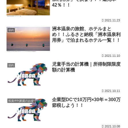
42％！！
2021.11.23
洲本温泉の旅館、ホテルまと
節約
め！！ふるさと納税「洲本温泉利
用券」で泊まれるホテル一覧！！
2021.11.10
児童手当の計算機｜所得制限限度
節約
額の計算機
2021.10.11
企業型DCで10万円×30年＝300万
投資/FP(家庭のお金)
節税しよう！！
2021.10.08