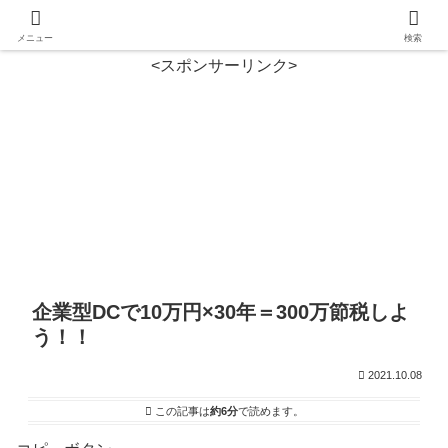
メニュー
検索
<スポンサーリンク>
企業型DCで10万円×30年＝300万節税しよ
う！！
2021.10.08
この記事は
約6分
で読めます。