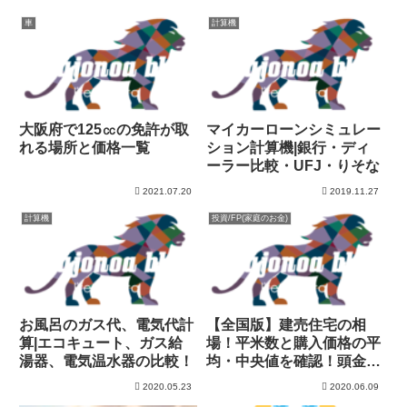
車
計算機
大阪府で125㏄の免許が取
マイカーローンシミュレー
れる場所と価格一覧
ション計算機|銀行・ディ
ーラー比較・UFJ・りそな
2021.07.20
2019.11.27
計算機
投資/FP(家庭のお金)
お風呂のガス代、電気代計
【全国版】建売住宅の相
算|エコキュート、ガス給
場！平米数と購入価格の平
湯器、電気温水器の比較！
均・中央値を確認！頭金
は？
2020.05.23
2020.06.09