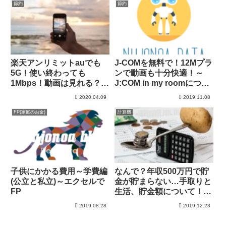
節約
節約
楽天アンリミットauでも
J-COMを無料で！12Mプラ
5G！使い終わっても
ンで動画も十分快適！～
1Mbps！動画は見れる？ど
J:COM in my roomについ
れくらい見れる？
て
2020.04.09
2019.11.08
FP(家庭のお金)
計算機
子供にかかる費用～学費編
なんで？年収500万円で貯
(公立と私立)～エクセルで
金が貯まらない…手取りと
FP
生活、貯金額について！シ
ミュレーション！
2019.08.28
2019.12.23