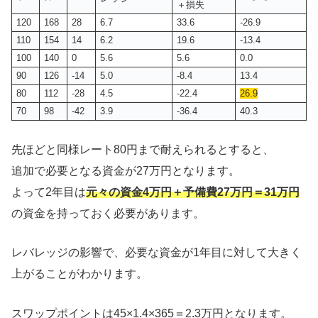
＋損失
120
168
28
6.7
33.6
-26.9
110
154
14
6.2
19.6
-13.4
100
140
0
5.6
5.6
0.0
90
126
-14
5.0
-8.4
13.4
80
112
-28
4.5
-22.4
26.9
70
98
-42
3.9
-36.4
40.3
先ほどと同様レート80円まで耐えられるとすると、
追加で必要となる資金が27万円となります。
よって2年目は
元々の資金4万円＋予備費27万円＝31万円
の資金を持っておく必要があります。
レバレッジの影響で、必要な資金が1年目に対して大きく
上がることがわかります。
スワップポイントは45×1.4×365＝2.3万円となります。