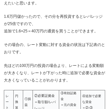
えたいと思います。
1.6万円儲かったので、その分を再投資するとレバレッジ
が25倍ですので、
追加で1.6×25＝40万円の通貨を買うことができます。
その場合の、レート変動に対する資金の状況は下記表のと
おりです。
先ほどの100万円の投資の場合より、レートによる変動額
が大きくなり、レートが下がった時に追加で必要な資金が
大きくなっていることがわかります。
③有効証拠
②必要証拠金
レ
円
④追加で必要
①損
金
ー
換
＝取引額/レバ
な資金
益
＝元の資金
ト
算
＝②-③
レッジ