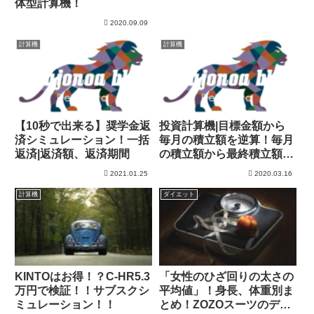
体型計算機！
2020.09.09
計算機
計算機
【10秒で出来る】奨学金返
投資計算機|目標金額から
済シミュレーション！一括
毎月の積立額を逆算！毎月
返済|返済額、返済期間
の積立額から最終積立額を
計算！
2021.01.25
2020.03.16
計算機
ダイエット
KINTOはお得！？C-HR5.3
「女性のひざ回りの太さの
万円で検証！！サブスクシ
平均値」！身長、体重別ま
ミュレーション！！
とめ！ZOZOスーツのデー