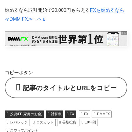
始めるなら取引開始で20,000円もらえる
FXを始めるなら
≪DMM FX≫！へ
コピーボタン
記事のタイトルとURLをコピー
投資/FP(家庭のお金)
計算機
FX
FX
DMMFX
レバレッジ
ロスカット
長期投資
10年間
スワップポイント