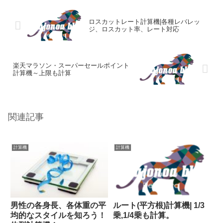
ロスカットレート計算機|各種レバレッ
ジ、ロスカット率、レート対応
楽天マラソン・スーパーセールポイント
計算機～上限も計算
関連記事
計算機
計算機
男性の各身長、各体重の平
ルート(平方根)計算機| 1/3
均的なスタイルを知ろう！
乗,1/4乗も計算。