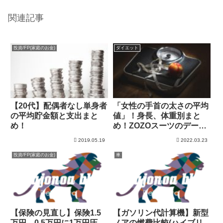
関連記事
投資/FP(家庭のお金)
ダイエット
【20代】配偶者なし単身者
「女性の手首の太さの平均
の平均貯金額と支出まと
値」！身長、体重別まと
め！
め！ZOZOスーツのデータ
を分析！
2019.05.19
2022.03.23
投資/FP(家庭のお金)
車
【保険の見直し】保険1.5
【ガソリン代計算機】新型
万円→0.5万円に1万円圧
ノアの燃費比較(ハイブリ