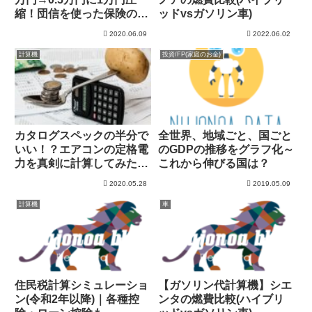
縮！団信を使った保険の見
ッドvsガソリン車)
直しについて
2020.06.09
2022.06.02
計算機
投資/FP(家庭のお金)
カタログスペックの半分で
全世界、地域ごと、国ごと
いい！？エアコンの定格電
のGDPの推移をグラフ化～
力を真剣に計算してみた。
これから伸びる国は？
【マンション編】
2020.05.28
2019.05.09
計算機
車
住民税計算シミュレーショ
【ガソリン代計算機】シエ
ン(令和2年以降)｜各種控
ンタの燃費比較(ハイブリ