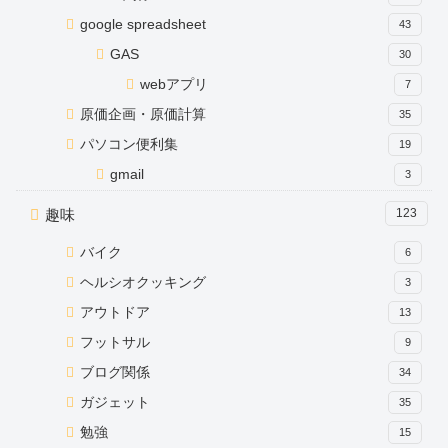
google spreadsheet
43
GAS
30
webアプリ
7
原価企画・原価計算
35
パソコン便利集
19
gmail
3
趣味
123
バイク
6
ヘルシオクッキング
3
アウトドア
13
フットサル
9
ブログ関係
34
ガジェット
35
勉強
15