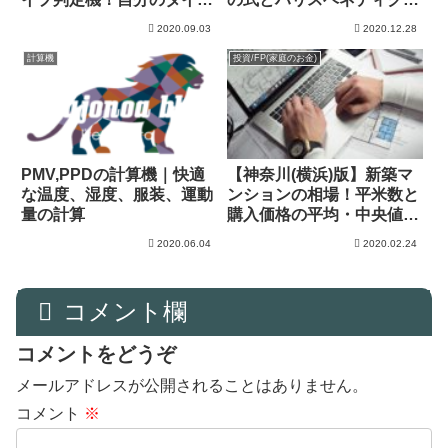
を知ろう！
の比較
2020.09.03
2020.12.28
計算機
投資/FP(家庭のお金)
PMV,PPDの計算機｜快適
【神奈川(横浜)版】新築マ
な温度、湿度、服装、運動
ンションの相場！平米数と
量の計算
購入価格の平均・中央値を
確認！
2020.06.04
2020.02.24
コメント欄
コメントをどうぞ
メールアドレスが公開されることはありません。
コメント
※