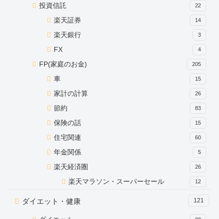
投資信託
22
楽天証券
14
楽天銀行
3
FX
4
FP(家庭のお金)
205
車
15
家計の計算
26
節約
83
保険の話
15
住宅関連
60
年金関係
5
楽天経済圏
26
楽天マラソン・スーパーセール
12
ダイエット・健康
121