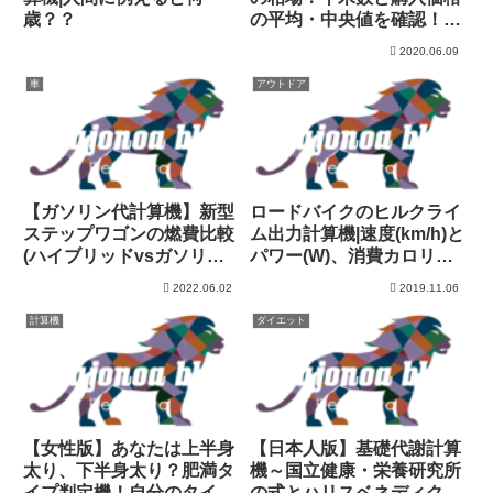
歳？？
の平均・中央値を確認！頭
金は？
2020.06.09
車
アウトドア
【ガソリン代計算機】新型
ロードバイクのヒルクライ
ステップワゴンの燃費比較
ム出力計算機|速度(km/h)と
(ハイブリッドvsガソリン
パワー(W)、消費カロリー
車)
の関係
2022.06.02
2019.11.06
計算機
ダイエット
【女性版】あなたは上半身
【日本人版】基礎代謝計算
太り、下半身太り？肥満タ
機～国立健康・栄養研究所
イプ判定機！自分のタイプ
の式とハリスベネディクト