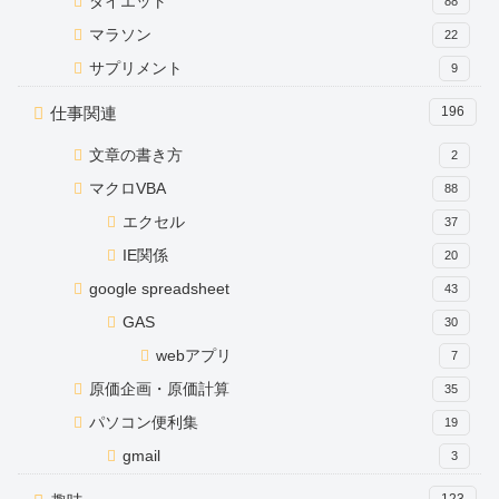
ダイエット
88
マラソン
22
サプリメント
9
仕事関連
196
文章の書き方
2
マクロVBA
88
エクセル
37
IE関係
20
google spreadsheet
43
GAS
30
webアプリ
7
原価企画・原価計算
35
パソコン便利集
19
gmail
3