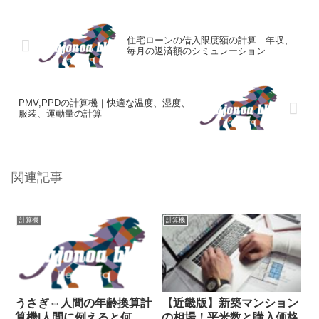
住宅ローンの借入限度額の計算｜年収、
毎月の返済額のシミュレーション
PMV,PPDの計算機｜快適な温度、湿度、
服装、運動量の計算
関連記事
計算機
計算機
うさぎ⇔人間の年齢換算計
【近畿版】新築マンション
算機|人間に例えると何
の相場！平米数と購入価格