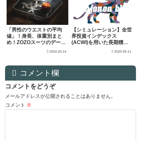
「男性のウエストの平均
【シミュレーション】全世
値」！身長、体重別まと
界投資インデックス
め！ZOZOスーツのデータ
(ACWI)を用いた長期積立
を分析！
投資計算機|ドルコスト平
2024.03.14
2020.06.11
均法|
コメント欄
コメントをどうぞ
メールアドレスが公開されることはありません。
コメント
※