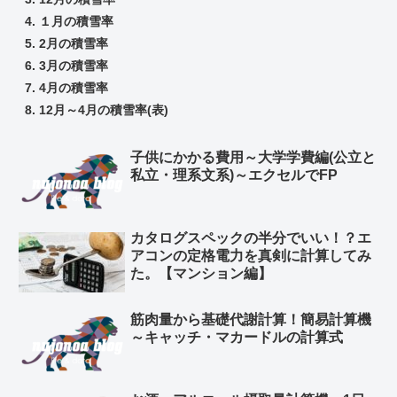
１月の積雪率
2月の積雪率
3月の積雪率
4月の積雪率
12月～4月の積雪率(表)
子供にかかる費用～大学学費編(公立と
私立・理系文系)～エクセルでFP
カタログスペックの半分でいい！？エ
アコンの定格電力を真剣に計算してみ
た。【マンション編】
筋肉量から基礎代謝計算！簡易計算機
～キャッチ・マカードルの計算式