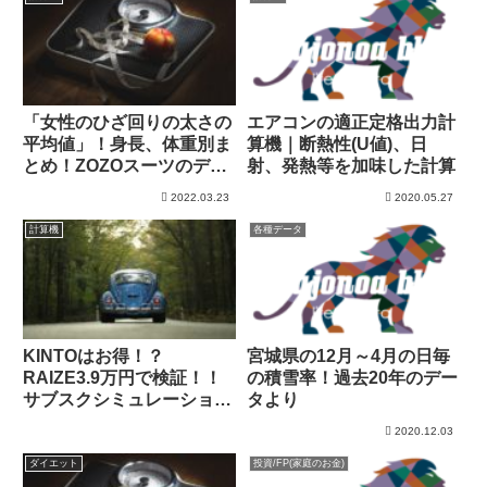
「女性のひざ回りの太さの
エアコンの適正定格出力計
平均値」！身長、体重別ま
算機｜断熱性(U値)、日
とめ！ZOZOスーツのデー
射、発熱等を加味した計算
タを分析！
2022.03.23
2020.05.27
計算機
各種データ
KINTOはお得！？
宮城県の12月～4月の日毎
RAIZE3.9万円で検証！！
の積雪率！過去20年のデー
サブスクシミュレーショ
タより
ン！！
2020.12.03
ダイエット
投資/FP(家庭のお金)