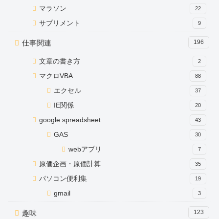
マラソン
22
サプリメント
9
仕事関連
196
文章の書き方
2
マクロVBA
88
エクセル
37
IE関係
20
google spreadsheet
43
GAS
30
webアプリ
7
原価企画・原価計算
35
パソコン便利集
19
gmail
3
趣味
123