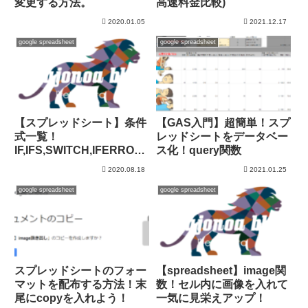
変更する方法。
高速料金比較)
2020.01.05
2021.12.17
google spreadsheet
google spreadsheet
【スプレッドシート】条件
【GAS入門】超簡単！スプ
式一覧！
レッドシートをデータベー
IF,IFS,SWITCH,IFERROR,I
ス化！query関数
FNA
2020.08.18
2021.01.25
google spreadsheet
google spreadsheet
スプレッドシートのフォー
【spreadsheet】image関
マットを配布する方法！末
数！セル内に画像を入れて
尾にcopyを入れよう！
一気に見栄えアップ！