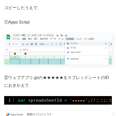
コピーしたうえで、
①Apps Script
②ウェブアプリ.gsの★★★★★をスプレッドシートのID
におきかえて
1
var
spreadsheetId = 
'★★★★★'
;
//ここにス