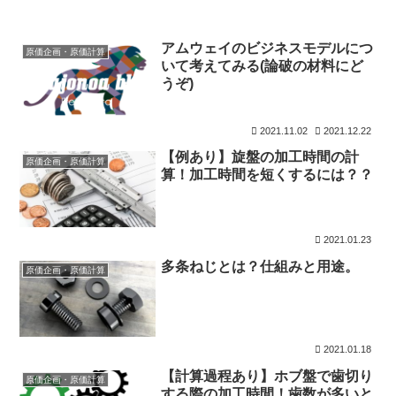
アムウェイのビジネスモデルにつ
原価企画・原価計算
いて考えてみる(論破の材料にど
うぞ)
2021.11.02
2021.12.22
【例あり】旋盤の加工時間の計
原価企画・原価計算
算！加工時間を短くするには？？
2021.01.23
多条ねじとは？仕組みと用途。
原価企画・原価計算
2021.01.18
【計算過程あり】ホブ盤で歯切り
原価企画・原価計算
する際の加工時間！歯数が多いと