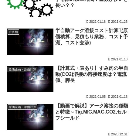
長い？？
2021.01.18
2021.01.26
半自動アーク溶接コスト計算機̩(原
計算機
価積算、見積もり業務、コスト予
測、コスト交渉)
2021.01.18
【計算式・表あり】すみ肉の半自
原価企画・原価計算
動(CO2)溶接の溶接速度は？電流
値、脚長
2021.01.05
2021.01.18
【動画で解説】アーク溶接の種類
原価企画・原価計算
と特徴～Tig,MIG,MAG,CO2,セル
フシールド
2020.12.31