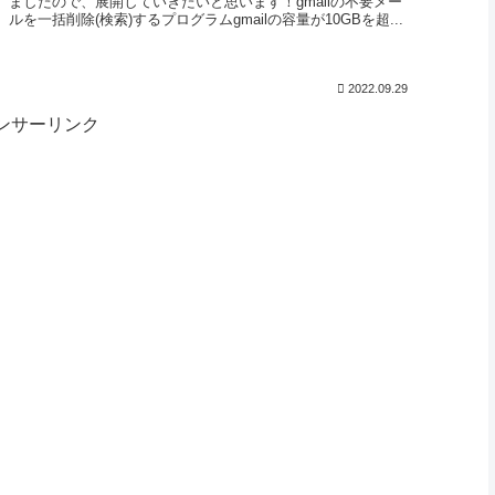
ましたので、展開していきたいと思います！gmailの不要メー
ルを一括削除(検索)するプログラムgmailの容量が10GBを超...
2022.09.29
ンサーリンク