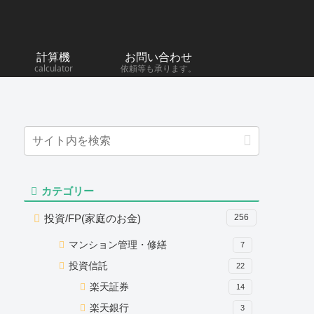
計算機
お問い合わせ
calculator
依頼等も承ります。
カテゴリー
投資/FP(家庭のお金)
256
マンション管理・修繕
7
投資信託
22
楽天証券
14
楽天銀行
3