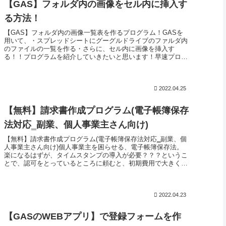
【GAS】フォルダ内の画像をセル内に挿入す
る方法！
【GAS】フォルダ内の画像一覧表を作るプログラム！GASを
用いて、・スプレッドシートにグーグルドライブのファルダ内
のファイルの一覧を作る・さらに、セル内に画像を挿入す
る！！プログラムを紹介していきたいと思います！早速プログ
ラムの紹介！早速プ...
2022.04.25
【無料】請求書作成プログラム(電子帳簿保存
法対応‗副業、個人事業主さん向け)
【無料】請求書作成プログラム(電子帳簿保存法対応‗副業、個
人事業主さん向け)個人事業主を困らせる、電子帳簿保存法。
楽になるはずが、タイムスタンプの導入が必要？？？というこ
とで、認可をとっているところに頼むと、初期費用で大きくお
金が必要になっ...
2022.04.23
【GASのWEBアプリ】で登録フォームを作