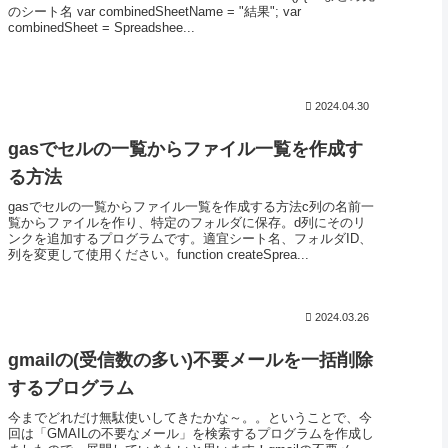
のシート名 var combinedSheetName = "結果"; var
combinedSheet = Spreadshee...
2024.04.30
gasでセルの一覧からファイル一覧を作成す
る方法
gasでセルの一覧からファイル一覧を作成する方法c列の名前一
覧からファイルを作り、特定のフォルダに保存。d列にそのリ
ンクを追加するプログラムです。適宜シート名、フォルダID、
列を変更して使用ください。function createSprea...
2024.03.26
gmailの(受信数の多い)不要メールを一括削除
するプログラム
今までどれだけ無駄使いしてきたかな～。。ということで、今
回は「GMAILの不要なメール」を検索するプログラムを作成し