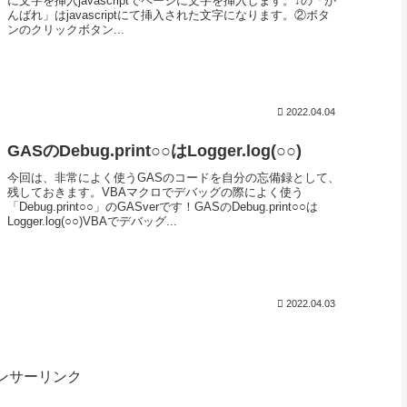
に文字を挿入javascriptでページに文字を挿入します。↓の「が
んばれ」はjavascriptにて挿入された文字になります。②ボタ
ンのクリックボタン...
2022.04.04
GASのDebug.print○○はLogger.log(○○)
今回は、非常によく使うGASのコードを自分の忘備録として、
残しておきます。VBAマクロでデバッグの際によく使う
「Debug.print○○」のGASverです！GASのDebug.print○○は
Logger.log(○○)VBAでデバッグ...
2022.04.03
ンサーリンク