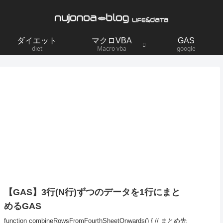
ダイエット
マクロVBA
GAS
diet
Macro vba
google
【GAS】3行(N行)ずつのデータを1行にまと
めるGAS
function combineRowsFromFourthSheetOnwards() { // まとめ先