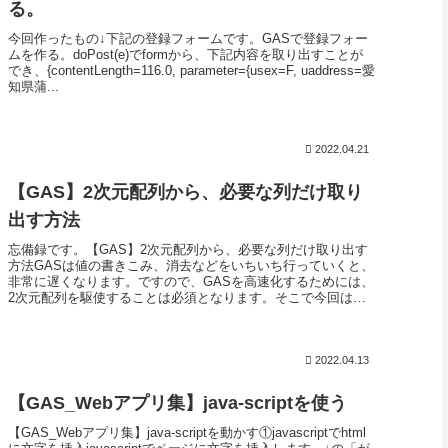
る。
今回作ったもの↓下記の登録フォームです。GASで登録フォー
ムを作る。doPost(e)でformから、下記内容を取り出すことが
でき、{contentLength=116.0, parameter={usex=F, uaddress=愛
知県蒲...
2022.04.21
【GAS】2次元配列から、必要な列だけ取り
出す方法
忘備録です。【GAS】2次元配列から、必要な列だけ取り出す
方法GASは値の書きこみ、消去などをいちいち行っていくと、
非常に遅くなります。ですので、GASを高速化するためには、
2次元配列を駆使することは必須となります。そこで今回は、2
次元配列...
2022.04.13
【GAS_Webアプリ集】java-scriptを使う
【GAS_Webアプリ集】java-scriptを動かす①javascriptでhtml