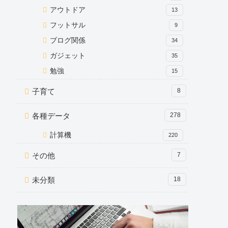
アウトドア
13
フットサル
9
ブログ関係
34
ガジェット
35
勉強
15
子育て
8
各種データ
278
計算機
220
その他
7
未分類
18