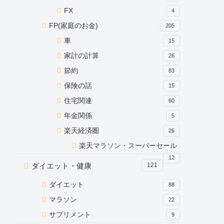
FX
4
FP(家庭のお金)
205
車
15
家計の計算
26
節約
83
保険の話
15
住宅関連
60
年金関係
5
楽天経済圏
26
楽天マラソン・スーパーセール
12
ダイエット・健康
121
ダイエット
88
マラソン
22
サプリメント
9