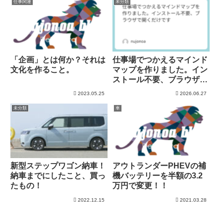
仕事関連
未分類
「企画」とは何か？それは
仕事場でつかえるマインド
文化を作ること。
マップを作りました。イン
ストール不要、ブラウザで
開くだけです
2023.05.25
2026.06.27
未分類
車
新型ステップワゴン納車！
アウトランダーPHEVの補
納車までにしたこと、買っ
機バッテリーを半額の3.2
たもの！
万円で変更！！
2022.12.15
2021.03.28