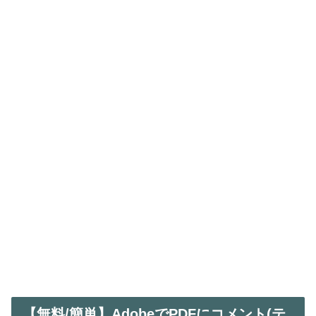
【無料/簡単】AdobeでPDFにコメント(テ