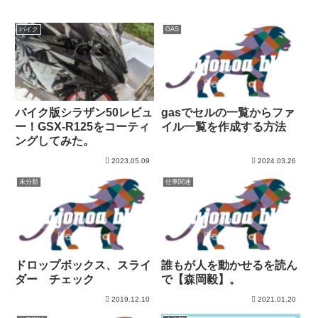
バイク
GAS
バイク版シラザン50レビュ
gasでセルの一覧からファ
ー！GSX-R125をコーティ
イル一覧を作成する方法
ングしてみた。
2023.05.09
2024.03.26
未分類
仕事関連
ドロップボックス、スライ
誰もが人を動かせるを読ん
ダー チェック
で【森岡毅】。
2019.12.10
2021.01.20