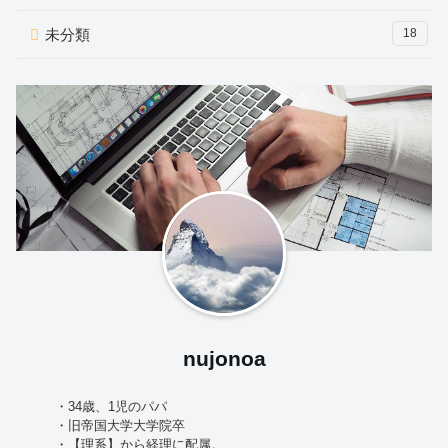
未分類
18
nujonoa
・34歳、1児のパパ
・旧帝国大学大学院卒
・【理系】から経理に配属。