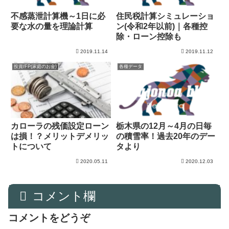
不感蒸泄計算機～1日に必
住民税計算シミュレーショ
要な水の量を理論計算
ン(令和2年以前)｜各種控
除・ローン控除も
2019.11.14
2019.11.12
投資/FP(家庭のお金)
各種データ
カローラの残価設定ローン
栃木県の12月～4月の日毎
は損！？メリットデメリッ
の積雪率！過去20年のデー
トについて
タより
2020.05.11
2020.12.03
コメント欄
コメントをどうぞ