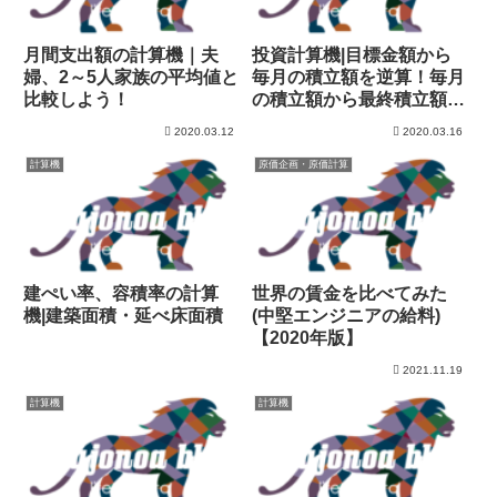
月間支出額の計算機｜夫
投資計算機|目標金額から
婦、2～5人家族の平均値と
毎月の積立額を逆算！毎月
比較しよう！
の積立額から最終積立額を
計算！
2020.03.12
2020.03.16
計算機
原価企画・原価計算
建ぺい率、容積率の計算
世界の賃金を比べてみた
機|建築面積・延べ床面積
(中堅エンジニアの給料)
【2020年版】
2021.11.19
計算機
計算機