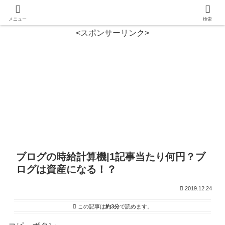
メニュー
検索
<スポンサーリンク>
ブログの時給計算機|1記事当たり何円？ブ
ログは資産になる！？
2019.12.24
この記事は
約3分
で読めます。