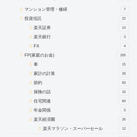
マンション管理・修繕
7
投資信託
22
楽天証券
14
楽天銀行
3
FX
4
FP(家庭のお金)
205
車
15
家計の計算
26
節約
83
保険の話
15
住宅関連
60
年金関係
5
楽天経済圏
26
楽天マラソン・スーパーセール
12