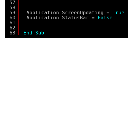
57
58
59
Application.ScreenUpdating = 
True
60
Application.StatusBar = 
False
61
62
63
End
Sub