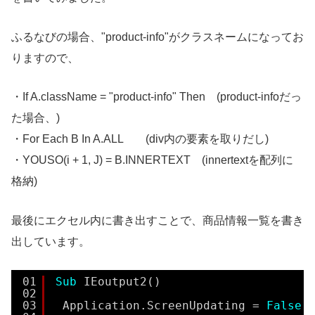
ふるなびの場合、"product-info"がクラスネームになってお
りますので、
・If A.className = "product-info" Then (product-infoだっ
た場合、)
・For Each B In A.ALL (div内の要素を取りだし)
・YOUSO(i + 1, J) = B.INNERTEXT (innertextを配列に
格納)
最後にエクセル内に書き出すことで、商品情報一覧を書き
出しています。
01
Sub
IEoutput2()
02
03
Application.ScreenUpdating = 
False