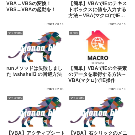
VBA→VBSの変換！
【簡単】VBAでIEのテキス
VBS→VBAの起動を！
トボックスに値を入力する
方法～VBA(マクロ)でIE操
作
2021.08.18
2020.06.10
マクロVBA
IE関係
runメソッドは失敗しまし
【簡単】VBAでIEの全要素
た iwshshell3 の回避方法
のデータを取得する方法～
VBA(マクロ)でIE操作
2021.02.06
2020.06.10
マクロVBA
マクロVBA
【VBA】アクティブシート
【VBA】右クリックのメニ