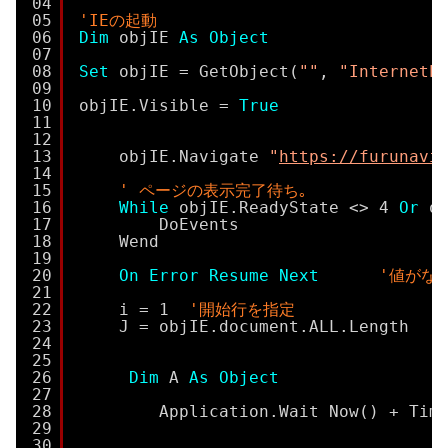
04
05
'IEの起動
06
Dim
objIE 
As
Object
07
08
Set
objIE = GetObject(
""
, 
"InternetE
09
10
objIE.Visible = 
True
11
12
13
objIE.Navigate 
"
https://furunavi
14
15
' ページの表示完了待ち｡
16
While
objIE.ReadyState <> 4 
Or
o
17
DoEvents
18
Wend
19
20
On
Error
Resume
Next
'値がな
21
22
i = 1  
'開始行を指定
23
J = objIE.document.ALL.Length  
'
24
25
26
Dim
A 
As
Object
27
28
Application.Wait Now() + Tim
29
30