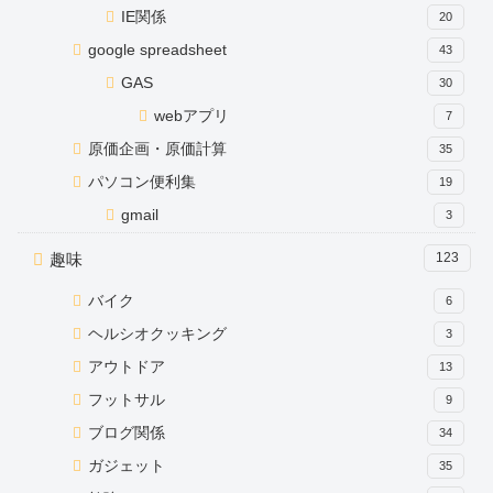
IE関係
20
google spreadsheet
43
GAS
30
webアプリ
7
原価企画・原価計算
35
パソコン便利集
19
gmail
3
趣味
123
バイク
6
ヘルシオクッキング
3
アウトドア
13
フットサル
9
ブログ関係
34
ガジェット
35