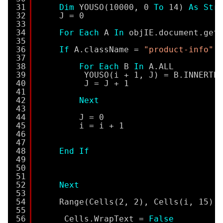
31
Dim
YOUSO(10000, 0 
To
14) 
As
Str
32
J = 0
33
34
For
Each
A 
In
objIE.document.get
35
36
If
A.className = 
"product-info"
37
38
For
Each
B 
In
A.ALL
39
YOUSO(i + 1, J) = B.INNERTE
40
J = J + 1
41
42
Next
43
44
J = 0
45
i = i + 1
46
47
48
End
If
49
50
51
52
Next
53
54
Range(Cells(2, 2), Cells(i, 15))
55
56
Cells.WrapText = 
False