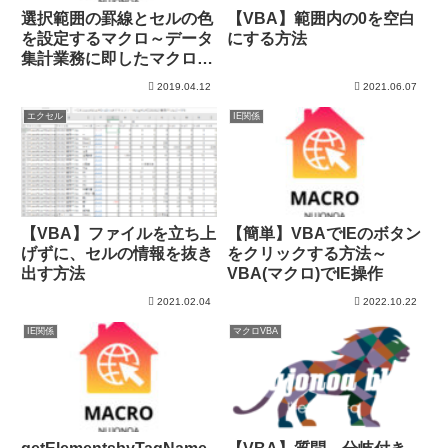
選択範囲の罫線とセルの色
【VBA】範囲内の0を空白
を設定するマクロ～データ
にする方法
集計業務に即したマクロ
VBA
2019.04.12
2021.06.07
エクセル
IE関係
【VBA】ファイルを立ち上
【簡単】VBAでIEのボタン
げずに、セルの情報を抜き
をクリックする方法～
出す方法
VBA(マクロ)でIE操作
2021.02.04
2022.10.22
IE関係
マクロVBA