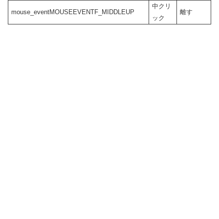
中クリ
mouse_eventMOUSEEVENTF_MIDDLEUP
離す
ック