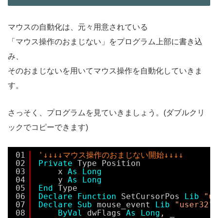
マウスの自動化は、元々用意されている
「マウス操作のおまじない」をプログラム上部に書き込
み、
そのおまじないを用いてマウス操作を自動化していきま
す。
さっそく、プログラムを見ていきましょう。(ダブルクリ
ックでコピーできます)
01
'↓↓↓↓マウス操作のおまじない開始↓↓↓↓
02
Private
Type Position
03
x 
As
Long
04
y 
As
Long
05
End
Type
06
Declare
Function
SetCursorPos 
Lib
"u
07
Declare
Sub
mouse_event 
Lib
"user32"
08
ByVal
dwFlags 
As
Long
, _