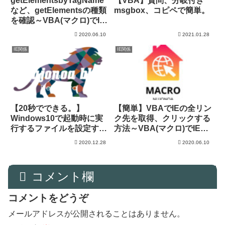
getElementsbyTagName
【VBA】質問、分岐付き
など、getElementsの種類
msgbox、コピペで簡単。
を確認～VBA(マクロ)でIE
操作
2020.06.10
2021.01.28
IE関係
IE関係
【20秒でできる。】
【簡単】VBAでIEの全リン
Windows10で起動時に実
ク先を取得、クリックする
行するファイルを設定する
方法～VBA(マクロ)でIE操
方法！
作
2020.12.28
2020.06.10
コメント欄
コメントをどうぞ
メールアドレスが公開されることはありません。