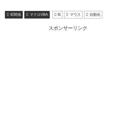
IE関係
マクロVBA
IE
マウス
自動化
スポンサーリンク