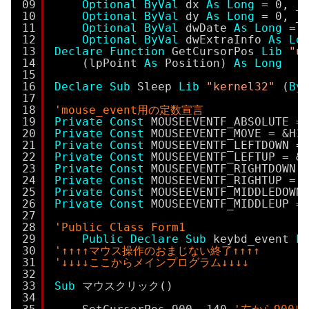
09
Optional
ByVal
dx 
As
Long
= 0, _
10
Optional
ByVal
dy 
As
Long
= 0, _
11
Optional
ByVal
dwDate 
As
Long
= 
12
Optional
ByVal
dwExtraInfo 
As
Lo
13
Declare
Function
GetCursorPos 
Lib
"u
14
(lpPoint 
As
Position) 
As
Long
15
16
Declare
Sub
Sleep 
Lib
"kernel32"
(
By
17
18
'mouse_event用の定数宣言
19
Private
Const
MOUSEEVENTF_ABSOLUTE =
20
Private
Const
MOUSEEVENTF_MOVE = &H1
21
Private
Const
MOUSEEVENTF_LEFTDOWN =
22
Private
Const
MOUSEEVENTF_LEFTUP = &
23
Private
Const
MOUSEEVENTF_RIGHTDOWN 
24
Private
Const
MOUSEEVENTF_RIGHTUP = 
25
Private
Const
MOUSEEVENTF_MIDDLEDOWN
26
Private
Const
MOUSEEVENTF_MIDDLEUP =
27
28
'Public Class Form1
29
Public
Declare
Sub
keybd_event 
L
30
'↑↑↑↑マウス操作のおまじない終了↑↑↑↑
31
'↓↓↓↓ここからメインプログラム↓↓↓↓
32
33
Sub
マウスクリック()
34