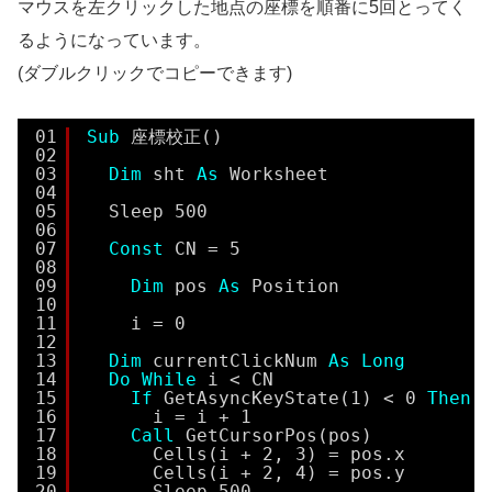
マウスを左クリックした地点の座標を順番に5回とってく
るようになっています。
(ダブルクリックでコピーできます)
01
Sub
座標校正()
02
03
Dim
sht 
As
Worksheet
04
05
Sleep 500
06
07
Const
CN = 5
08
09
Dim
pos 
As
Position
10
11
i = 0
12
13
Dim
currentClickNum 
As
Long
14
Do
While
i < CN
15
If
GetAsyncKeyState(1) < 0 
Then
16
i = i + 1
17
Call
GetCursorPos(pos)
18
Cells(i + 2, 3) = pos.x
19
Cells(i + 2, 4) = pos.y
20
Sleep 500