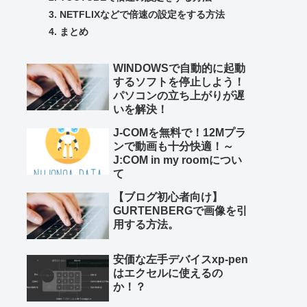
NETFLIXなどで倍速の設定をする方法
まとめ
WINDOWSで自動的に起動
するソフトを停止しよう！
パソコンの立ち上がりが遅
いを解決！
J-COMを無料で！12Mプラ
ンで動画も十分快適！～
J:COM in my roomについ
て
【ブログ初心者向け】
GURTENBERGで画像を引
用する方法。
安価な左手デバイスxp-pen
はエクセルに使えるの
か！？