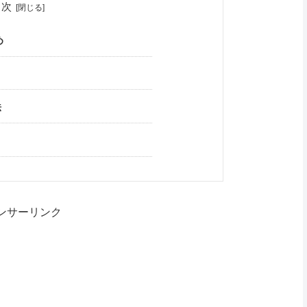
目次
め
法
ンサーリンク