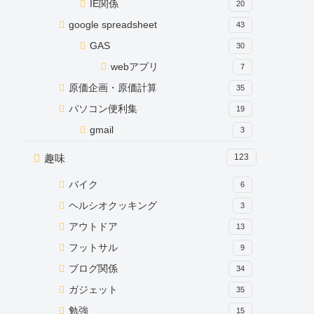
IE関係
20
google spreadsheet
43
GAS
30
webアプリ
7
原価企画・原価計算
35
パソコン便利集
19
gmail
3
趣味
123
バイク
6
ヘルシオクッキング
3
アウトドア
13
フットサル
9
ブログ関係
34
ガジェット
35
勉強
15