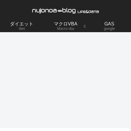
ダイエット
マクロVBA
GAS
diet
Macro vba
google