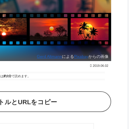
Gerd Altmann
による
Pixabay
からの画像
2019.06.02
事は
約3分
で読めます。
トルとURLをコピー