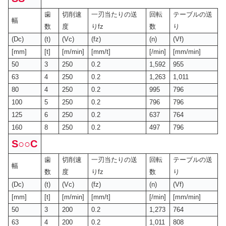
歯
切削速
一刃当たりの送
回転
テーブルの送
幅
数
度
りfz
数
り
(Dc)
(t)
(Vc)
(fz)
(n)
(Vf)
[mm]
[t]
[m/min]
[mm/t]
[/min]
[mm/min]
50
3
250
0.2
1,592
955
63
4
250
0.2
1,263
1,011
80
4
250
0.2
995
796
100
5
250
0.2
796
796
125
6
250
0.2
637
764
160
8
250
0.2
497
796
S○○C
歯
切削速
一刃当たりの送
回転
テーブルの送
幅
数
度
りfz
数
り
(Dc)
(t)
(Vc)
(fz)
(n)
(Vf)
[mm]
[t]
[m/min]
[mm/t]
[/min]
[mm/min]
50
3
200
0.2
1,273
764
63
4
200
0.2
1,011
808