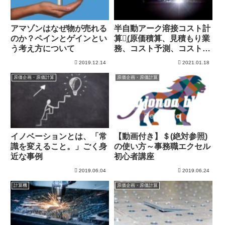
アマゾンはなぜ物が売れる
半自動アーク溶接コスト計
のか？ペインとゲインとい
算機̩(原価積算、見積もり業
う考え方について
務、コスト予測、コスト交
渉)
2019.12.14
2021.01.18
原価企画・原価計算
原価企画・原価計算
イノベーションとは、「常
【動画付き】＄(絶対参照)
識を変えること。」ごく身
の使い方～事務職エクセル
近な事例
初心者講座
2019.06.04
2019.06.24
計算機
原価企画・原価計算