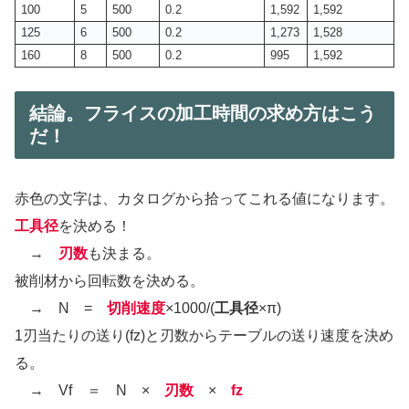
100
5
500
0.2
1,592
1,592
125
6
500
0.2
1,273
1,528
160
8
500
0.2
995
1,592
結論。フライスの加工時間の求め方はこう
だ！
赤色の文字は、カタログから拾ってこれる値になります。
工具径
を決める！
→
刃数
も決まる。
被削材から回転数を決める。
→ N =
切削速度
×1000/(
工具径
×π)
1刃当たりの送り(fz)と刃数からテーブルの送り速度を決め
る。
→ Vf ＝ N ×
刃数
×
fz