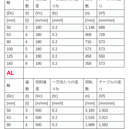
幅
数
度
りfz
数
り
(Dc)
(t)
(Vc)
(fz)
(n)
(Vf)
[mm]
[t]
[m/min]
[mm/t]
[/min]
[mm/min]
50
3
180
0.2
1,146
688
63
4
180
0.2
909
728
80
4
180
0.2
716
573
100
5
180
0.2
573
573
125
6
180
0.2
458
550
160
8
180
0.2
358
573
AL
歯
切削速
一刃当たりの送
回転
テーブルの送
幅
数
度
りfz
数
り
(Dc)
(t)
(Vc)
(fz)
(n)
(Vf)
[mm]
[t]
[m/min]
[mm/t]
[/min]
[mm/min]
50
3
500
0.2
3,183
1,910
63
4
500
0.2
2,526
2,021
80
4
500
0.2
1,989
1,592