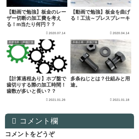
【動画で勉強】板金のレー
【動画で勉強】板金を曲げ
ザー切断の加工費を考え
る！工法～プレスブレーキ
る！m当たり何円？？
2020.07.14
2020.04.14
原価企画・原価計算
原価企画・原価計算
【計算過程あり】ホブ盤で
多条ねじとは？仕組みと用
歯切りする際の加工時間！
途。
歯数が多いと長い？？
2021.01.26
2021.01.18
コメント欄
コメントをどうぞ