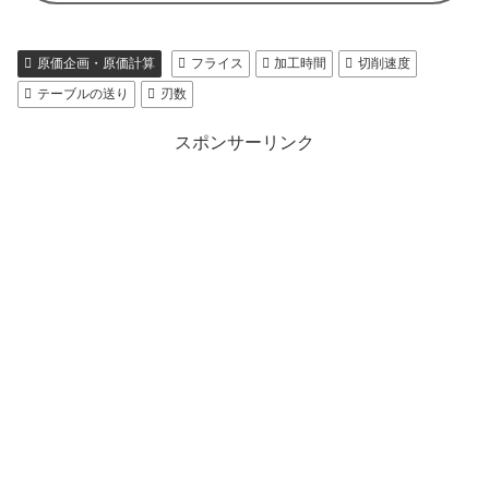
原価企画・原価計算
フライス
加工時間
切削速度
テーブルの送り
刃数
スポンサーリンク