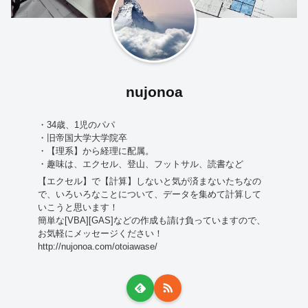
nujonoa
・34歳、1児のパパ
・旧帝国大学大学院卒
・【理系】から経理に配属。
・趣味は、エクセル、登山、フットサル、読書など
【エクセル】で【計算】しないと気が済まないたちなの
で、いろいろなことについて、データを集めて計算して
いこうと思います！
簡単な[VBA][GAS]などの作成も請け負っていますので、
お気軽にメッセージください！
http://nujonoa.com/otoiawase/