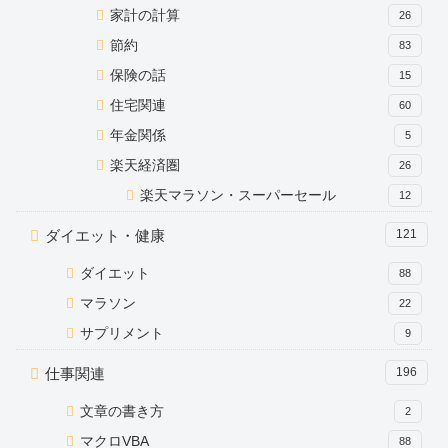
家計の計算
26
節約
83
保険の話
15
住宅関連
60
年金関係
5
楽天経済圏
26
楽天マラソン・スーパーセール
12
ダイエット・健康
121
ダイエット
88
マラソン
22
サプリメント
9
仕事関連
196
文章の書き方
2
マクロVBA
88