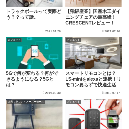
トラックボールって実際ど
【飛騨産業】国産木工ダイ
う？？って話。
ニングチェアの最高峰！
CRESCENTレビュー！
2021.01.26
2021.02.10
ガジェット
ガジェット
5Gで何が変わる？何がで
スマートリモコンとは？
きるようになる？5Gと
LS-miniをalexaと連携！リ
は？
モコン要らずで快適生活
2019.09.30
2019.07.17
楽天マラソン・スーパーセール
ガジェット