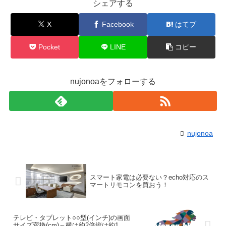
シェアする
X
Facebook
はてブ
Pocket
LINE
コピー
nujonoaをフォローする
nujonoa
スマート家電は必要ない？echo対応のス
マートリモコンを買おう！
テレビ・タブレット○○型(インチ)の画面
サイズ変換(cm)～横は約2倍縦は約1