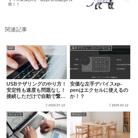
倍！！
関連記事
節約
楽天マラソン・スーパーセール
USBテザリングのやり方！
安価な左手デバイスxp-
安定性も速度も問題なし！
penはエクセルに使えるの
接続しただけで自動で繋が
か！？
る方法も！
2020.07.14
2025.02.12
ガジェット
ガジェット