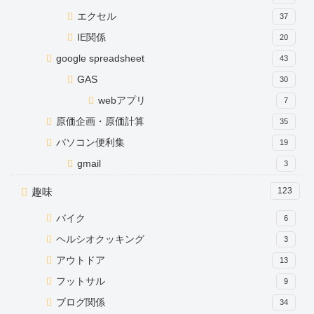
エクセル
37
IE関係
20
google spreadsheet
43
GAS
30
webアプリ
7
原価企画・原価計算
35
パソコン便利集
19
gmail
3
趣味
123
バイク
6
ヘルシオクッキング
3
アウトドア
13
フットサル
9
ブログ関係
34