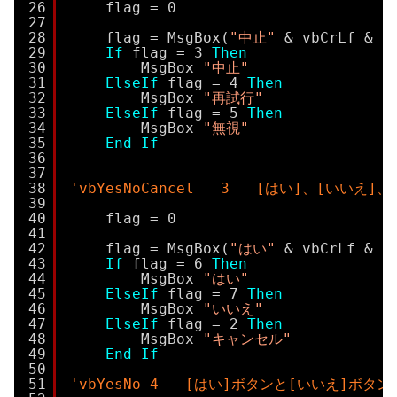
26
flag = 0
27
28
flag = MsgBox(
"中止"
& vbCrLf & 
"
29
If
flag = 3 
Then
30
MsgBox 
"中止"
31
ElseIf
flag = 4 
Then
32
MsgBox 
"再試行"
33
ElseIf
flag = 5 
Then
34
MsgBox 
"無視"
35
End
If
36
37
38
'vbYesNoCancel   3   [はい]、[い
39
40
flag = 0
41
42
flag = MsgBox(
"はい"
& vbCrLf & 
"
43
If
flag = 6 
Then
44
MsgBox 
"はい"
45
ElseIf
flag = 7 
Then
46
MsgBox 
"いいえ"
47
ElseIf
flag = 2 
Then
48
MsgBox 
"キャンセル"
49
End
If
50
51
'vbYesNo 4   [はい]ボタンと[いいえ]ボタ