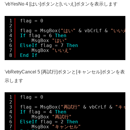
'vbYesNo 4 [はい]ボタンと[いいえ]ボタンを表示します
1
flag = 0
2
3
flag = MsgBox(
"はい"
& vbCrLf & 
"いいえ
4
If
flag = 6 
Then
5
MsgBox 
"はい"
6
ElseIf
flag = 7 
Then
7
MsgBox 
"いいえ"
8
End
If
'vbRetryCancel 5 [再試行]ボタンと[キャンセル]ボタンを表
示します
1
flag = 0
2
3
flag = MsgBox(
"再試行"
& vbCrLf & 
"キャ
4
If
flag = 4 
Then
5
MsgBox 
"再試行"
6
ElseIf
flag = 2 
Then
7
MsgBox 
"キャンセル"