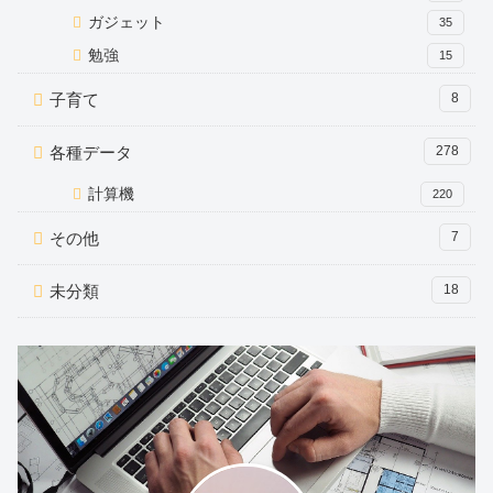
ガジェット
35
勉強
15
子育て
8
各種データ
278
計算機
220
その他
7
未分類
18