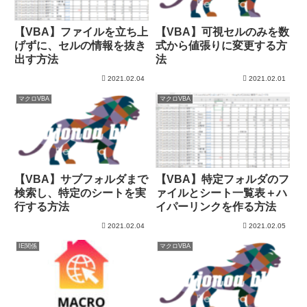
【VBA】ファイルを立ち上
【VBA】可視セルのみを数
げずに、セルの情報を抜き
式から値張りに変更する方
出す方法
法
2021.02.04
2021.02.01
マクロVBA
マクロVBA
【VBA】サブフォルダまで
【VBA】特定フォルダのフ
検索し、特定のシートを実
ァイルとシート一覧表＋ハ
行する方法
イパーリンクを作る方法
2021.02.04
2021.02.05
IE関係
マクロVBA