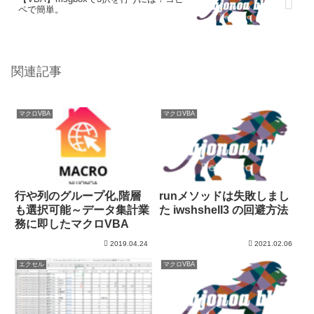
ペで簡単。
関連記事
マクロVBA
マクロVBA
行や列のグループ化,階層
runメソッドは失敗しまし
も選択可能～データ集計業
た iwshshell3 の回避方法
務に即したマクロVBA
2019.04.24
2021.02.06
エクセル
マクロVBA