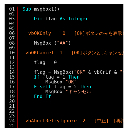
01
Sub
msgbox1()
02
03
Dim
flag 
As
Integer
04
05
06
' vbOKOnly    0   [OK]ボタンのみを表示
07
08
MsgBox (
"AA"
)
09
10
'vbOKCancel  1   [OK]ボタンと[キャン
11
12
flag = 0
13
14
flag = MsgBox(
"OK"
& vbCrLf & 
"キ
15
If
flag = 1 
Then
16
MsgBox 
"OK"
17
ElseIf
flag = 2 
Then
18
MsgBox 
"キャンセル"
19
End
If
20
21
22
23
24
'vbAbortRetryIgnore  2   [中止]
25