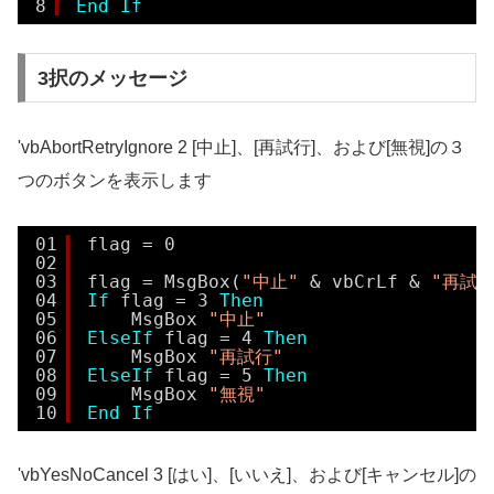
8
End
If
3択のメッセージ
'vbAbortRetryIgnore 2 [中止]、[再試行]、および[無視]の３
つのボタンを表示します
01
flag = 0
02
03
flag = MsgBox(
"中止"
& vbCrLf & 
"再試行
04
If
flag = 3 
Then
05
MsgBox 
"中止"
06
ElseIf
flag = 4 
Then
07
MsgBox 
"再試行"
08
ElseIf
flag = 5 
Then
09
MsgBox 
"無視"
10
End
If
'vbYesNoCancel 3 [はい]、[いいえ]、および[キャンセル]の