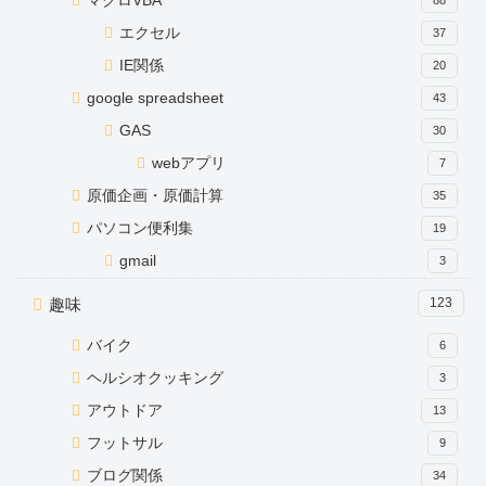
マクロVBA
エクセル
37
IE関係
20
google spreadsheet
43
GAS
30
webアプリ
7
原価企画・原価計算
35
パソコン便利集
19
gmail
3
趣味
123
バイク
6
ヘルシオクッキング
3
アウトドア
13
フットサル
9
ブログ関係
34