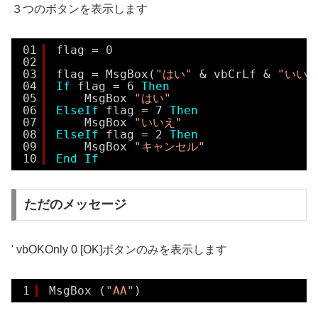
３つのボタンを表示します
01
flag = 0
02
03
flag = MsgBox(
"はい"
& vbCrLf & 
"いいえ
04
If
flag = 6 
Then
05
MsgBox 
"はい"
06
ElseIf
flag = 7 
Then
07
MsgBox 
"いいえ"
08
ElseIf
flag = 2 
Then
09
MsgBox 
"キャンセル"
10
End
If
ただのメッセージ
' vbOKOnly 0 [OK]ボタンのみを表示します
1
MsgBox (
"AA"
)