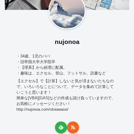
nujonoa
・34歳、1児のパパ
・旧帝国大学大学院卒
・【理系】から経理に配属。
・趣味は、エクセル、登山、フットサル、読書など
【エクセル】で【計算】しないと気が済まないたちなの
で、いろいろなことについて、データを集めて計算して
いこうと思います！
簡単な[VBA][GAS]などの作成も請け負っていますので、
お気軽にメッセージください！
http://nujonoa.com/otoiawase/