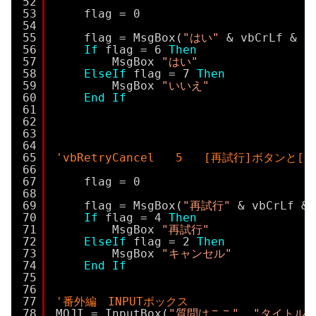
52
53
flag = 0
54
55
flag = MsgBox(
"はい"
& vbCrLf & 
"
56
If
flag = 6 
Then
57
MsgBox 
"はい"
58
ElseIf
flag = 7 
Then
59
MsgBox 
"いいえ"
60
End
If
61
62
63
64
65
'vbRetryCancel   5   [再試行]ボタ
66
67
flag = 0
68
69
flag = MsgBox(
"再試行"
& vbCrLf & 
70
If
flag = 4 
Then
71
MsgBox 
"再試行"
72
ElseIf
flag = 2 
Then
73
MsgBox 
"キャンセル"
74
End
If
75
76
77
'番外編　INPUTボックス
78
MOJI = InputBox(
"質問はここ"
, 
"タイトルは