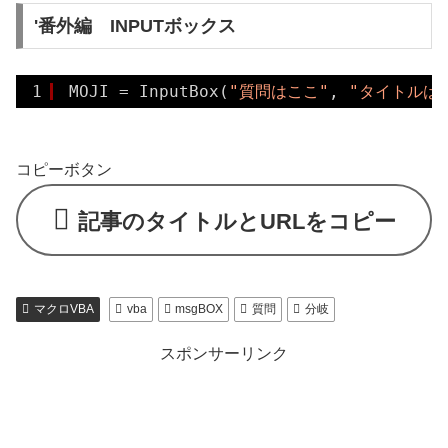
'番外編 INPUTボックス
1
MOJI = InputBox(
"質問はここ"
, 
"タイトルは
コピーボタン
記事のタイトルとURLをコピー
マクロVBA
vba
msgBOX
質問
分岐
スポンサーリンク