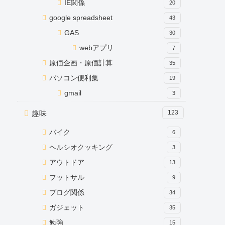
IE関係
20
google spreadsheet
43
GAS
30
webアプリ
7
原価企画・原価計算
35
パソコン便利集
19
gmail
3
趣味
123
バイク
6
ヘルシオクッキング
3
アウトドア
13
フットサル
9
ブログ関係
34
ガジェット
35
勉強
15