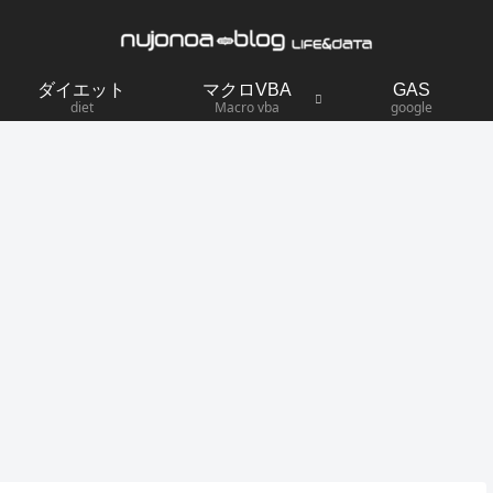
ダイエット
マクロVBA
GAS
diet
Macro vba
google