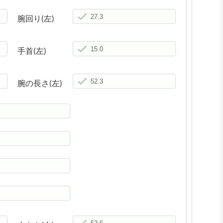
腕回り(左)
手首(左)
腕の長さ(左)