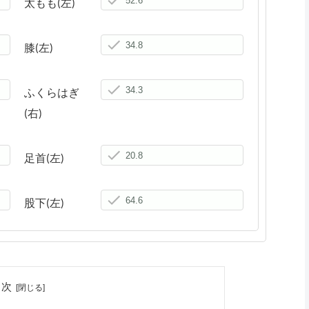
太もも(左)
膝(左)
ふくらはぎ
(右)
足首(左)
股下(左)
目次