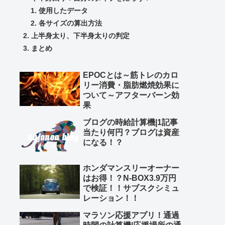
使用したデータ
各サイズの算出方法
上半身太り、下半身太りの判定
まとめ
EPOCとは～筋トレのカロ
リー消費・脂肪燃焼効果に
ついて～アフターバーン効
果
ブログの時給計算機|1記事
当たり何円？ブログは資産
になる！？
ホンダマンスリーオーナー
はお得！？N-BOX3.9万円
で検証！！サブスクシミュ
レーション！！
マラソン応援アプリ！通過