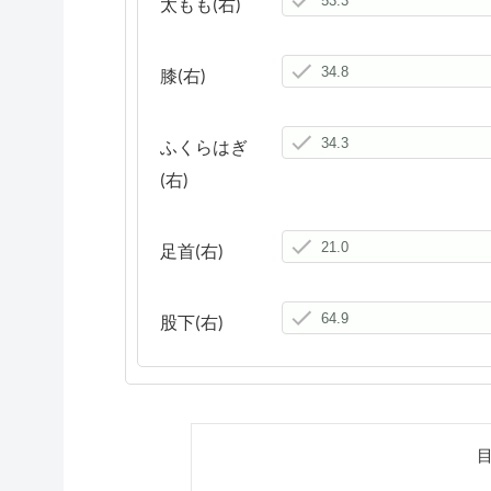
太もも(右)
膝(右)
ふくらはぎ
(右)
足首(右)
股下(右)