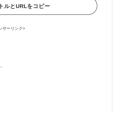
トルとURLをコピー
ンサーリンク>
い。
、