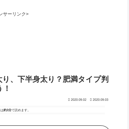
ンサーリンク>
太り、下半身太り？肥満タイプ判
う！
2020.09.02
2020.09.03
事は
約3分
で読めます。