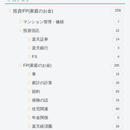
投資/FP(家庭のお金)
256
マンション管理・修繕
7
投資信託
22
楽天証券
14
楽天銀行
3
FX
4
FP(家庭のお金)
205
車
15
家計の計算
26
節約
83
保険の話
15
住宅関連
60
年金関係
5
楽天経済圏
26