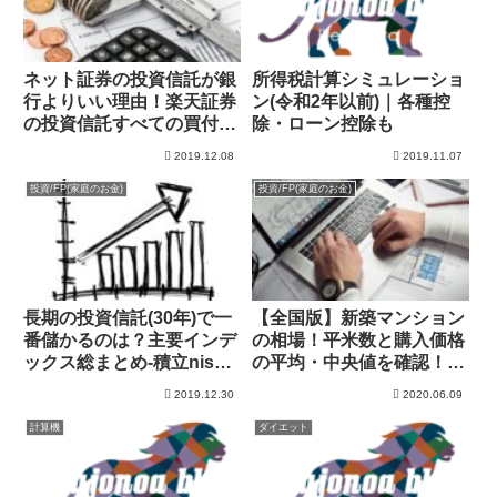
ネット証券の投資信託が銀
所得税計算シミュレーショ
行よりいい理由！楽天証券
ン(令和2年以前)｜各種控
の投資信託すべての買付手
除・ローン控除も
数料が無料(ノーロード)
2019.12.08
2019.11.07
に！
投資/FP(家庭のお金)
投資/FP(家庭のお金)
長期の投資信託(30年)で一
【全国版】新築マンション
番儲かるのは？主要インデ
の相場！平米数と購入価格
ックス総まとめ-積立nisa-
の平均・中央値を確認！頭
投資信託
金は？
2019.12.30
2020.06.09
計算機
ダイエット