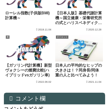
ローレル指数(子供版BMI)
【日本人版】基礎代謝計算
計算機～
機～国立健康・栄養研究所
の式とハリスベネディクト
の比較
2019.11.04
2020.12.28
車
ダイエット
【ガソリン代計算機】新型
日本人の平均的なヒップの
ヴォクシーの燃費比較(ハ
大きさは！？同身長/同体
イブリッドvsガソリン車)
重の人と比べてみよう！
2022.06.02
2021.11.04
コメント欄
コメントをどうぞ