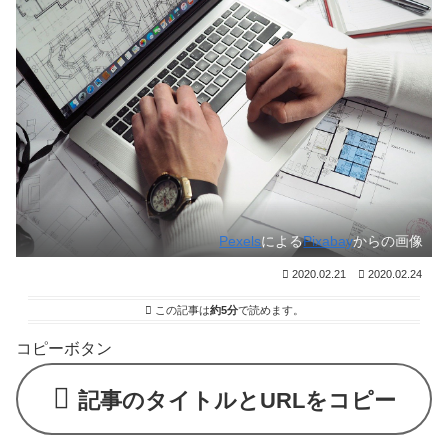
Pexels
による
Pixabay
からの画像
2020.02.21
2020.02.24
この記事は
約5分
で読めます。
コピーボタン
記事のタイトルとURLをコピー