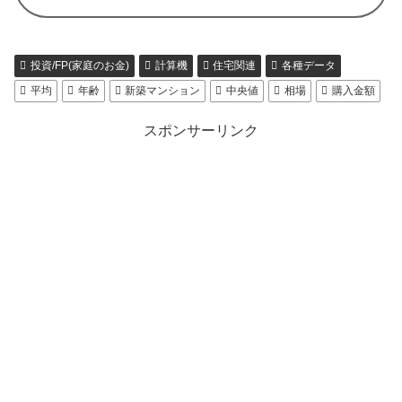
投資/FP(家庭のお金)
計算機
住宅関連
各種データ
平均
年齢
新築マンション
中央値
相場
購入金額
スポンサーリンク