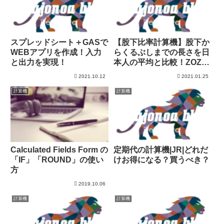
スプレッドシート＋GASで
【股下比率計算機】股下か
WEBアプリを作成！入力
らくるぶしまでの長さを日
と出力を実現！
本人の平均と比較！ZOZO
の股下の長さから判定！
2021.10.12
2021.01.25
計算機
計算機
Calculated Fields Form の
定期代の計算機|JR|どれだ
「IF」「ROUND」の使い
けお得になる？買うべき？
方
2019.10.06
計算機
計算機