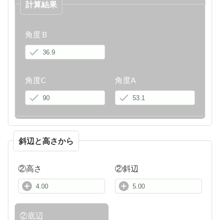
計算結果
角度Ｂ
角度C
角度A
斜辺と高さから
②高さ
②斜辺
②底辺