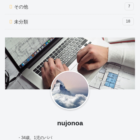
その他
7
未分類
18
nujonoa
・34歳、1児のパパ