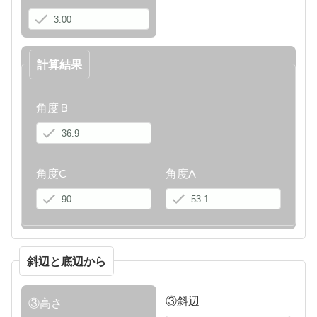
計算結果
角度Ｂ
角度C
角度A
斜辺と底辺から
③斜辺
③高さ