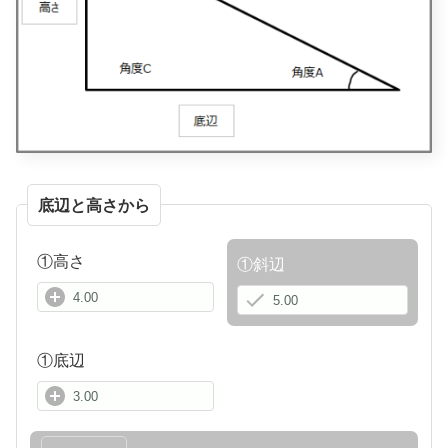
底辺と高さから
①高さ
①斜辺
①底辺