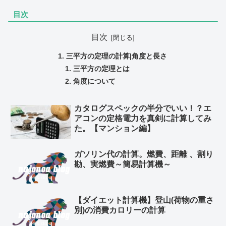
目次
目次
三平方の定理の計算|角度と長さ
三平方の定理とは
角度について
カタログスペックの半分でいい！？エ
アコンの定格電力を真剣に計算してみ
た。【マンション編】
ガソリン代の計算。燃費、距離 、割り
勘、実燃費～簡易計算機～
【ダイエット計算機】登山(荷物の重さ
別)の消費カロリーの計算