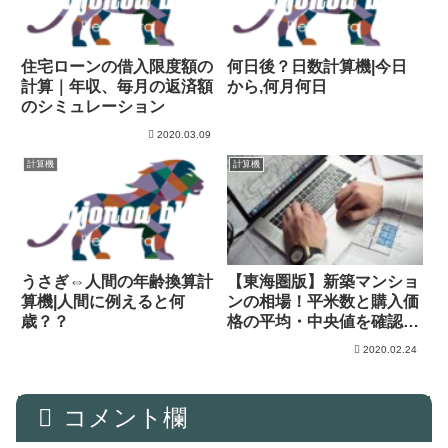
住宅ローンの借入限度額の
何日後？日数計算機|今日
計算｜年収、毎月の返済額
から,何月何日
のシミュレーション
2020.03.09
計算機
計算機
うさぎ⇔人間の年齢換算計
【東海圏版】新築マンショ
算機|人間に例えると何
ンの相場！平米数と購入価
歳？？
格の平均・中央値を確認！
頭金は？
2020.02.24
コメント欄