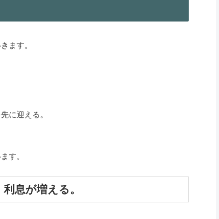
いきます。
。
を先に迎える。
います。
、利息が増える。