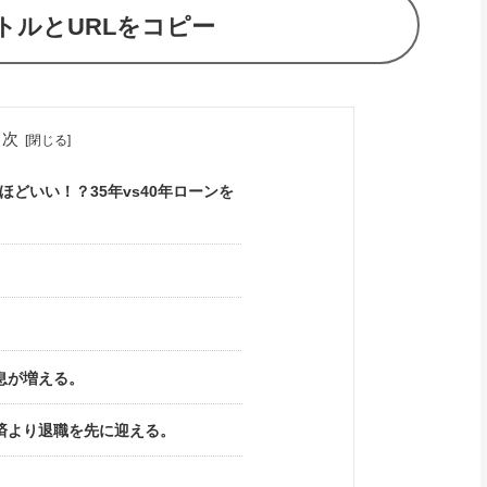
トルとURLをコピー
目次
どいい！？35年vs40年ローンを
息が増える。
済より退職を先に迎える。