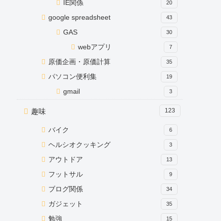
IE関係
20
google spreadsheet
43
GAS
30
webアプリ
7
原価企画・原価計算
35
パソコン便利集
19
gmail
3
趣味
123
バイク
6
ヘルシオクッキング
3
アウトドア
13
フットサル
9
ブログ関係
34
ガジェット
35
勉強
15