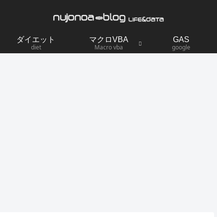
ダイエット
マクロVBA
GAS
diet
Macro vba
google