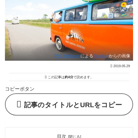
Phil Schreyer
による
Pixabay
からの画像
2019.05.29
この記事は
約4分
で読めます。
コピーボタン
記事のタイトルとURLをコピー
目次