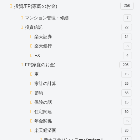
投資/FP(家庭のお金)
256
マンション管理・修繕
7
投資信託
22
楽天証券
14
楽天銀行
3
FX
4
FP(家庭のお金)
205
車
15
家計の計算
26
節約
83
保険の話
15
住宅関連
60
年金関係
5
楽天経済圏
26
楽天マラソン・スーパーセール
12