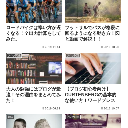
ロードバイクは寒い方が遅
フットサルでパスが格段に
くなる！？出力計算をして
回るようになる動き方！図
みた。
と動画で解説！！
2019.11.14
2019.10.20
ブログ関係
ブログ関係
大人の勉強にはブログが最
【ブログ初心者向け】
適！その理由をまとめてみ
GURTENBERGの基本的
た！
な使い方！ワードプレス
2019.06.18
2019.10.07
趣味
ブログ関係