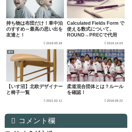
持ち物は布団だけ！車中泊
Calculated Fields Form で
のすすめ～最高の思い出を
使える数式について。
友達と！
ROUND→PRECで代用
2019.05.29
2019.10.03
趣味
趣味
【いす沼】北欧デザイナー
柔道混合団体とは？ルール
と椅子一覧
を確認！
2021.02.11
2019.06.22
コメント欄