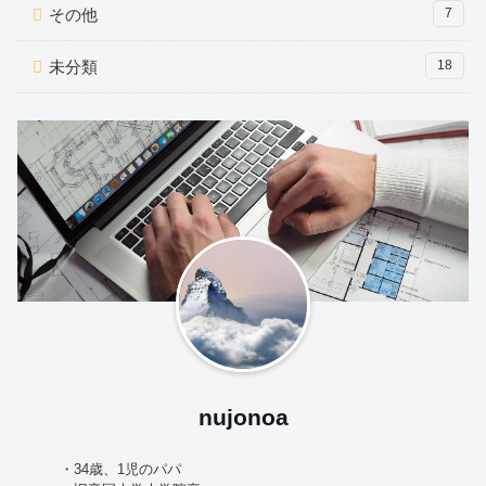
その他
7
未分類
18
nujonoa
・34歳、1児のパパ