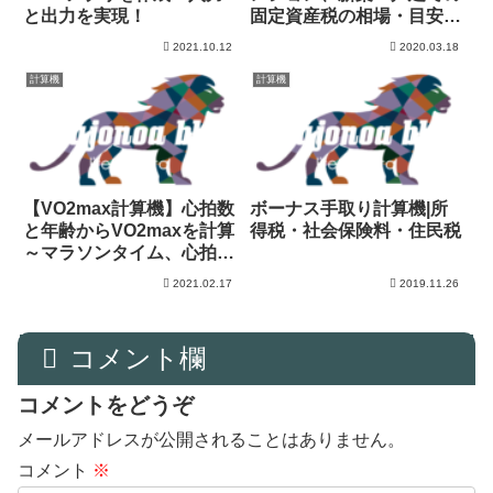
と出力を実現！
固定資産税の相場・目安を
計算
2021.10.12
2020.03.18
計算機
計算機
【VO2max計算機】心拍数
ボーナス手取り計算機|所
と年齢からVO2maxを計算
得税・社会保険料・住民税
～マラソンタイム、心拍数
トレーニングの強度も
2021.02.17
2019.11.26
コメント欄
コメントをどうぞ
メールアドレスが公開されることはありません。
コメント
※