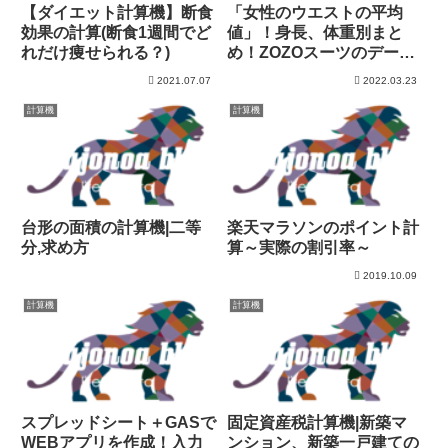
【ダイエット計算機】断食
「女性のウエストの平均
効果の計算(断食1週間でど
値」！身長、体重別まと
れだけ痩せられる？)
め！ZOZOスーツのデータ
を分析！
2021.07.07
2022.03.23
計算機
計算機
台形の面積の計算機|二等
楽天マラソンのポイント計
分,求め方
算～実際の割引率～
2019.10.09
計算機
計算機
スプレッドシート＋GASで
固定資産税計算機|新築マ
WEBアプリを作成！入力
ンション、新築一戸建ての