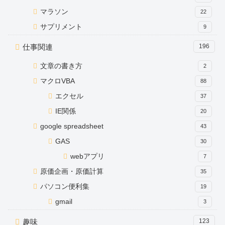
マラソン
22
サプリメント
9
仕事関連
196
文章の書き方
2
マクロVBA
88
エクセル
37
IE関係
20
google spreadsheet
43
GAS
30
webアプリ
7
原価企画・原価計算
35
パソコン便利集
19
gmail
3
趣味
123