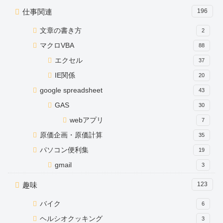
仕事関連
196
文章の書き方
2
マクロVBA
88
エクセル
37
IE関係
20
google spreadsheet
43
GAS
30
webアプリ
7
原価企画・原価計算
35
パソコン便利集
19
gmail
3
趣味
123
バイク
6
ヘルシオクッキング
3