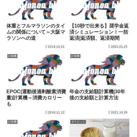
体重とフルマラソンのタイ
【10秒で出来る】奨学金返
ムの関係について～大阪マ
済シミュレーション！一括
ラソンへの道
返済|返済額、返済期間
2019.10.21
2021.01.25
計算機
計算機
EPOC(運動後過剰酸素消費
年金の支給額計算機|30年
量)計算機～消費カロリー
後の支給額と計算方法
も
2019.11.12
2021.10.29
計算機
ダイエット