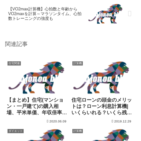
【VO2max計算機】心拍数と年齢から
VO2maxを計算～マラソンタイム、心拍
数トレーニングの強度も
関連記事
住宅関連
計算機
【まとめ】住宅(マンショ
住宅ローンの頭金のメリッ
ン・一戸建て)の購入相
トは？ローン利息計算機|
場、平米単価、年収倍率、
いくらいれる？いくら残
中古市場まとめ
す？
2020.06.09
2019.12.29
ダイエット
計算機