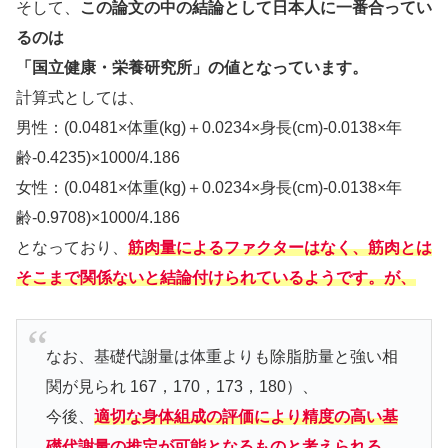
そして、
この論文の中の結論として日本人に一番合ってい
るのは
「国立健康・栄養研究所」の値となっています。
計算式としては、
男性：(0.0481×体重(kg)＋0.0234×身長(cm)-0.0138×年
齢-0.4235)×1000/4.186
女性：(0.0481×体重(kg)＋0.0234×身長(cm)-0.0138×年
齢-0.9708)×1000/4.186
となっており、
筋肉量によるファクターはなく、筋肉とは
そこまで関係ないと結論付けられているようです。が、
なお、基礎代謝量は体重よりも除脂肪量と強い相
関が見られ 167，170，173，180）、
今後、
適切な身体組成の評価により精度の高い基
礎代謝量の推定が可能となるものと考えられる。