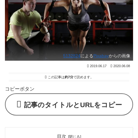
5132824
による
Pixabay
からの画像
2019.06.17
2020.06.08
この記事は
約7分
で読めます。
コピーボタン
記事のタイトルとURLをコピー
目次