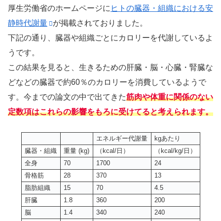
厚生労働省のホームページに
ヒトの臓器・組織における安
静時代謝量
が掲載されておりました。
下記の通り、臓器や組織ごとにカロリーを代謝しているよ
うです。
この結果を見ると、生きるための肝臓・脳・心臓・腎臓な
どなどの臓器で約60％のカロリーを消費しているようで
す。今までの論文の中で出てきた
筋肉や体重に関係のない
定数項はこれらの影響をもろに受けてると考えられます。
エネルギー代謝量
kgあたり
臓器・組織
重量 (kg)
（kcal/日）
（kcal/kg/日）
全身
70
1700
24
骨格筋
28
370
13
脂肪組織
15
70
4.5
肝臓
1.8
360
200
脳
1.4
340
240