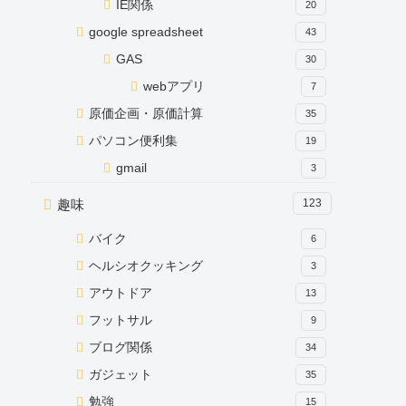
IE関係
20
google spreadsheet
43
GAS
30
webアプリ
7
原価企画・原価計算
35
パソコン便利集
19
gmail
3
趣味
123
バイク
6
ヘルシオクッキング
3
アウトドア
13
フットサル
9
ブログ関係
34
ガジェット
35
勉強
15