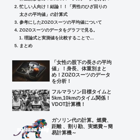
忙しい人向け！結論！！「男性のひざ回りの
太さの平均値」の計算式
参考にしたZOZOスーツの平均値について
ZOZOスーツのデータをグラフで見る。
理論式と実測値を比較することで…
まとめ
「女性の股下の長さの平均
値」！身長、体重別まと
め！ZOZOスーツのデータ
を分析！
フルマラソン目標タイムと
5km,10kmのタイム関係！
VDOT計算機！
ガソリン代の計算。燃費、
距離 、割り勘、実燃費～簡
易計算機～