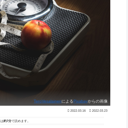
TeroVesalainen
による
Pixabay
からの画像
2022.03.16
2022.03.23
事は
約7分
で読めます。