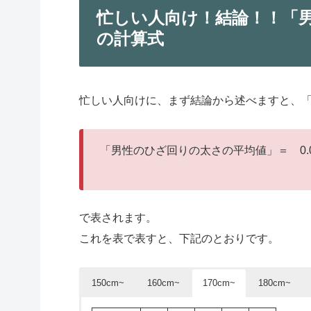
忙しい人向け！結論！！「
の計算式
忙しい人向けに、まず結論から述べますと、
「男性のひざ回りの太さの平均値」＝ 0.00×身
で表されます。
これを表で表すと、下記のとおりです。
150cm~
160cm~
170cm~
180cm~
身長/体重
身長/体重
150
160
152
162
154
164
156
166
158
168