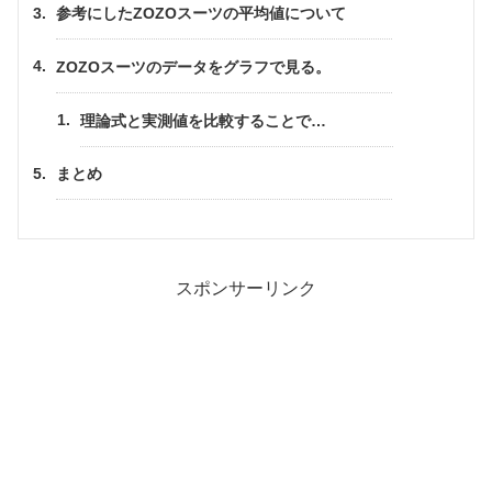
参考にしたZOZOスーツの平均値について
ZOZOスーツのデータをグラフで見る。
理論式と実測値を比較することで…
まとめ
スポンサーリンク