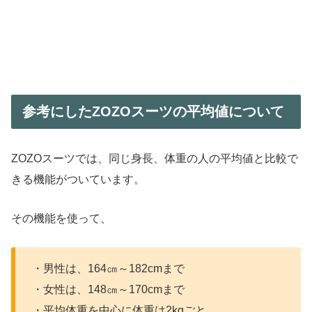
参考にしたZOZOスーツの平均値について
ZOZOスーツでは、同じ身長、体重の人の平均値と比較で
きる機能がついています。
その機能を使って、
・男性は、164㎝～182cmまで
・女性は、148㎝～170cmまで
・平均体重を中心に体重は2kgごと