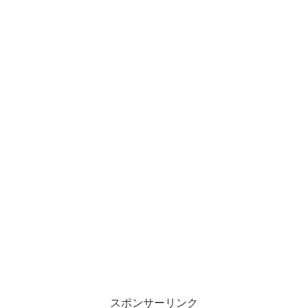
スポンサーリンク