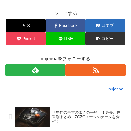
シェアする
X
Facebook
はてブ
Pocket
LINE
コピー
nujonoaをフォローする
nujonoa
「男性の手首の太さの平均」！身長、体
重別まとめ！ZOZOスーツのデータを分
析！