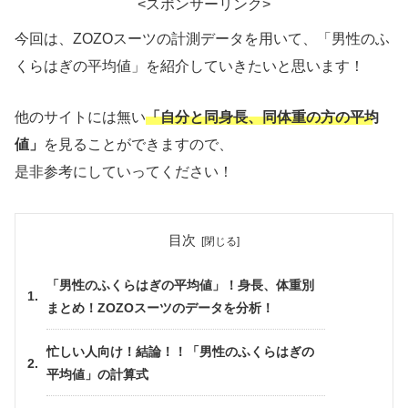
<スポンサーリンク>
今回は、ZOZOスーツの計測データを用いて、「男性のふ
くらはぎの平均値」を紹介していきたいと思います！
他のサイトには無い
「自分と同
身長、同体重の方の平均
値
」
を見ることができますので、
是非参考にしていってください！
目次
「男性のふくらはぎの平均値」！身長、体重別
まとめ！ZOZOスーツのデータを分析！
忙しい人向け！結論！！「男性のふくらはぎの
平均値」の計算式