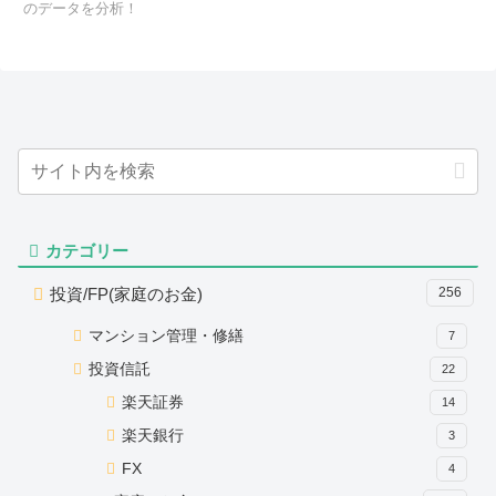
のデータを分析！
カテゴリー
投資/FP(家庭のお金)
256
マンション管理・修繕
7
投資信託
22
楽天証券
14
楽天銀行
3
FX
4