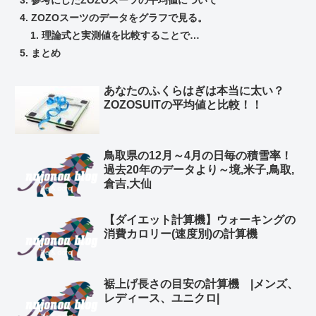
参考にしたZOZOスーツの平均値について
ZOZOスーツのデータをグラフで見る。
理論式と実測値を比較することで…
まとめ
あなたのふくらはぎは本当に太い？
ZOZOSUITの平均値と比較！！
鳥取県の12月～4月の日毎の積雪率！
過去20年のデータより～境,米子,鳥取,
倉吉,大仙
【ダイエット計算機】ウォーキングの
消費カロリー(速度別)の計算機
裾上げ長さの目安の計算機 |メンズ、
レディース、ユニクロ|