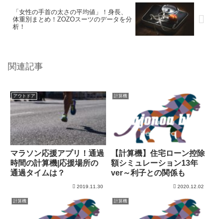
「女性の手首の太さの平均値」！身長、
体重別まとめ！ZOZOスーツのデータを分
析！
関連記事
アウトドア
計算機
マラソン応援アプリ！通過
【計算機】住宅ローン控除
時間の計算機|応援場所の
額シミュレーション13年
通過タイムは？
ver～利子との関係も
2019.11.30
2020.12.02
計算機
計算機