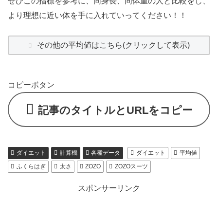
ぜひこの指標を参考に、同身長、同体重の人と比較をし、
より理想に近い体を手に入れていってください！！
その他の平均値はこちら(クリックして表示)
コピーボタン
記事のタイトルとURLをコピー
ダイエット
計算機
各種データ
ダイエット
平均値
ふくらはぎ
太さ
ZOZO
ZOZOスーツ
スポンサーリンク