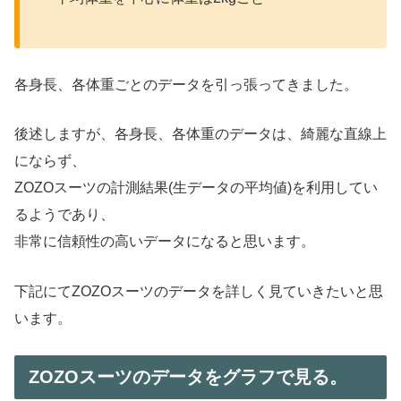
各身長、各体重ごとのデータを引っ張ってきました。
後述しますが、各身長、各体重のデータは、綺麗な直線上
にならず、
ZOZOスーツの計測結果(生データの平均値)を利用してい
るようであり、
非常に信頼性の高いデータになると思います。
下記にてZOZOスーツのデータを詳しく見ていきたいと思
います。
ZOZOスーツのデータをグラフで見る。