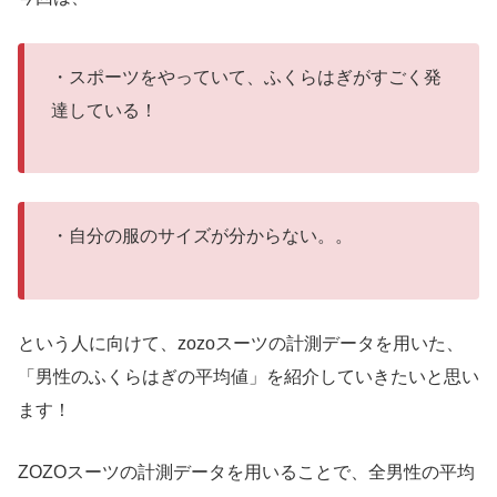
・スポーツをやっていて、ふくらはぎがすごく発
達している！
・自分の服のサイズが分からない。。
という人に向けて、zozoスーツの計測データを用いた、
「男性のふくらはぎの平均値」を紹介していきたいと思い
ます！
ZOZOスーツの計測データを用いることで、全男性の平均