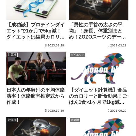
【成功談】プロテインダイ
「男性の手首の太さの平
エットで1か月で5kg減！
均」！身長、体重別まと
ダイエットは結局カロリー
め！ZOZOスーツのデータ
収支です。
を分析！
2023.02.28
2022.03.23
計算機
ダイエット
日本人の年齢別の平均体脂
【ダイエット計算機】食品
肪率！体脂肪率推定式から
のカロリーと断食効果！ご
作成！
はん1食×1ヶ月で1kg減！
(ランニング換算すると？)
2020.12.30
2021.06.29
計算機
計算機