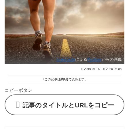
composita
による
Pixabay
からの画像
2019.07.16
2020.06.08
この記事は
約4分
で読めます。
コピーボタン
記事のタイトルとURLをコピー