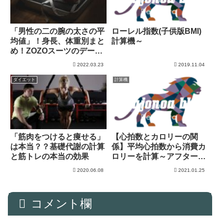
「男性の二の腕の太さの平
ローレル指数(子供版BMI)
均値」！身長、体重別まと
計算機～
め！ZOZOスーツのデータ
を分析！
2022.03.23
2019.11.04
ダイエット
計算機
「筋肉をつけると痩せる」
【心拍数とカロリーの関
は本当？？基礎代謝の計算
係】平均心拍数から消費カ
と筋トレの本当の効果
ロリーを計算～アフターバ
ーン効果も
2020.06.08
2021.01.25
コメント欄