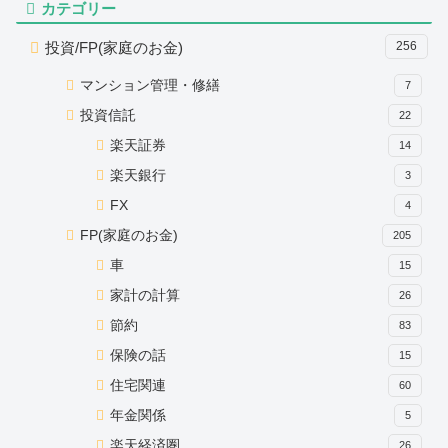
カテゴリー
投資/FP(家庭のお金)
256
マンション管理・修繕
7
投資信託
22
楽天証券
14
楽天銀行
3
FX
4
FP(家庭のお金)
205
車
15
家計の計算
26
節約
83
保険の話
15
住宅関連
60
年金関係
5
楽天経済圏
26