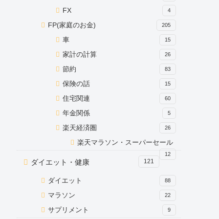
FX
4
FP(家庭のお金)
205
車
15
家計の計算
26
節約
83
保険の話
15
住宅関連
60
年金関係
5
楽天経済圏
26
楽天マラソン・スーパーセール
12
ダイエット・健康
121
ダイエット
88
マラソン
22
サプリメント
9