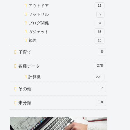
アウトドア
13
フットサル
9
ブログ関係
34
ガジェット
35
勉強
15
子育て
8
各種データ
278
計算機
220
その他
7
未分類
18