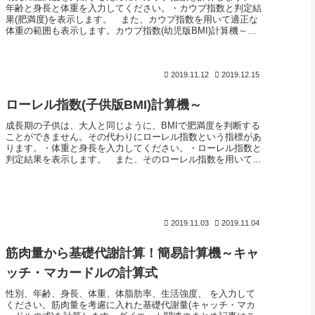
年齢と身長と体重を入力してください。・カウプ指数と判定結
果(肥満度)を表示します。 また、カウプ指数を用いて適正な
体重の範囲も表示します。カウプ指数(幼児版BMI)計算機～幼
児の肥満度...
2019.11.12
2019.12.15
ローレル指数(子供版BMI)計算機～
成長期の子供は、大人と同じように、BMIで肥満度を判断する
ことができません。その代わりにローレル指数という指標があ
ります。・体重と身長を入力してください。・ローレル指数と
判定結果を表示します。 また、そのローレル指数を用いて適
正な体重の範囲...
2019.11.03
2019.11.04
筋肉量から基礎代謝計算！簡易計算機～キャ
ッチ・マカードルの計算式
性別、年齢、身長、体重、体脂肪率、生活強度、 を入力して
ください。筋肉量を考慮に入れた基礎代謝量(キャッチ・マカ