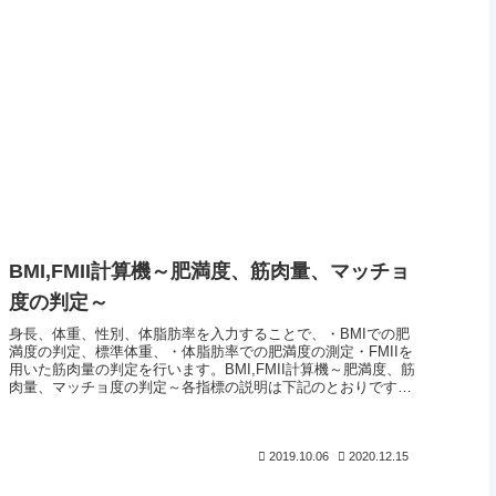
BMI,FMII計算機～肥満度、筋肉量、マッチョ
度の判定～
身長、体重、性別、体脂肪率を入力することで、・BMIでの肥
満度の判定、標準体重、・体脂肪率での肥満度の測定・FMIIを
用いた筋肉量の判定を行います。BMI,FMII計算機～肥満度、筋
肉量、マッチョ度の判定～各指標の説明は下記のとおりです。
B...
2019.10.06
2020.12.15