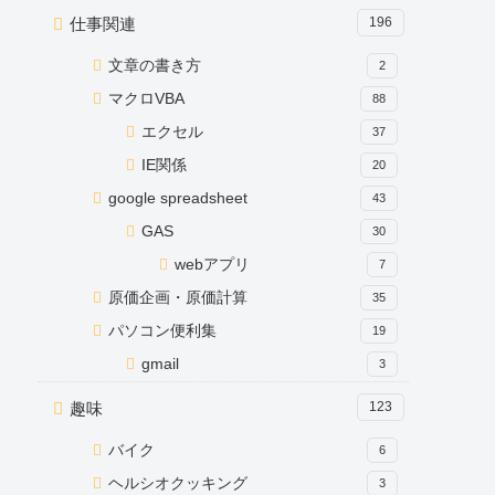
仕事関連
196
文章の書き方
2
マクロVBA
88
エクセル
37
IE関係
20
google spreadsheet
43
GAS
30
webアプリ
7
原価企画・原価計算
35
パソコン便利集
19
gmail
3
趣味
123
バイク
6
ヘルシオクッキング
3