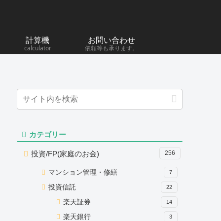
計算機
お問い合わせ
calculator
依頼等も承ります。
カテゴリー
投資/FP(家庭のお金)
256
マンション管理・修繕
7
投資信託
22
楽天証券
14
楽天銀行
3