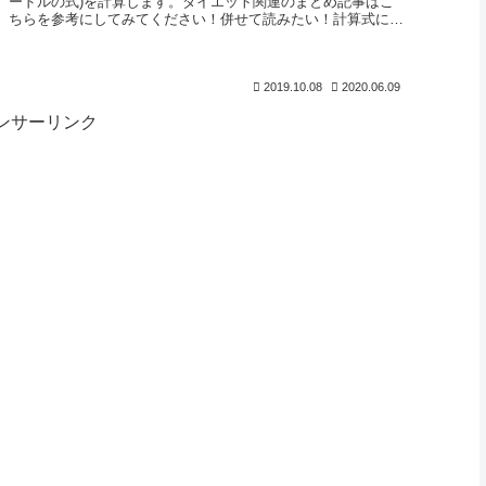
ードルの式)を計算します。ダイエット関連のまとめ記事はこ
ちらを参考にしてみてください！併せて読みたい！計算式につ
いて実際の計算式...
2019.10.08
2020.06.09
ンサーリンク