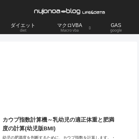
ダイエット
マクロVBA
GAS
diet
Macro vba
google
カウプ指数計算機～乳幼児の適正体重と肥満
度の計算(幼児版BMI)
幼児の肥満度を判断するために、カウプ指数を計算します。・