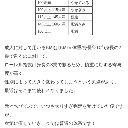
100未満
やせている
100以上 115未満
やせぎみ
115以上 145未満
普通
145以上 160未満
肥満ぎみ
160以上
肥満
2
4
成人に対して用いるBMIは(BMI＝体重/身長
×10
)身長の2
乗で割るのに対して、
ローレル指数は身長の3乗で割るため、慎重に対する寄与
度が高く、
性別によって大きく変わってしまうという欠点があり、
最近はそこまで使われなりました。
元々ちびでぶで、いつも太りすぎ判定を受けていた僕です
が、
次第に痩せていき、今では普通の体系です！