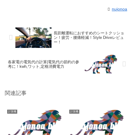
nujonoa
長距離運転におすすめのシートクッショ
ン！疲労・腰痛軽減！Style Driveレビュ
ー！
各家電の電気代の計算|電気代の節約の参
考に！kwh,ワット,定格消費電力
関連記事
計算機
計算機