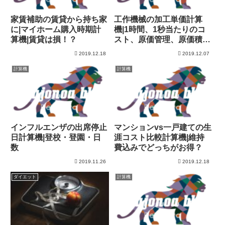
家賃補助の賃貸から持ち家
工作機械の加工単価計算
に|マイホーム購入時期計
機|1時間、1秒当たりのコ
算機|賃貸は損！？
スト、原価管理、原価積
算、製造原価
2019.12.18
2019.12.07
計算機
計算機
インフルエンザの出席停止
マンションvs一戸建ての生
日計算機|登校・登園・日
涯コスト比較計算機|維持
数
費込みでどっちがお得？
2019.11.26
2019.12.18
ダイエット
計算機