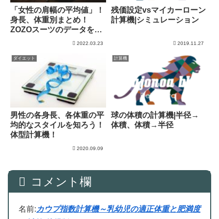
「女性の肩幅の平均値」！
残価設定vsマイカーローン
身長、体重別まとめ！
計算機|シミュレーション
ZOZOスーツのデータを分
析！
2022.03.23
2019.11.27
ダイエット
計算機
男性の各身長、各体重の平
球の体積の計算機|半径→
均的なスタイルを知ろう！
体積、体積→半径
体型計算機！
2020.09.09
コメント欄
名前:
カウプ指数計算機～乳幼児の適正体重と肥満度