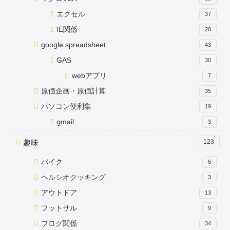
エクセル
37
IE関係
20
google spreadsheet
43
GAS
30
webアプリ
7
原価企画・原価計算
35
パソコン便利集
19
gmail
3
趣味
123
バイク
6
ヘルシオクッキング
3
アウトドア
13
フットサル
9
ブログ関係
34