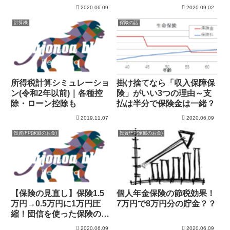
2020.06.09
2020.09.02
計算機
保険の話
所得税計算シミュレーショ
掛け捨てなら「収入保障保
ン(令和2年以前)｜各種控
険」がいい3つの理由～支
除・ローン控除も
払は半分で保険金は一緒？
2019.11.07
2020.06.09
投資/FP(家庭のお金)
投資/FP(家庭のお金)
【保険の見直し】保険1.5
個人年金保険の節税効果！
万円→0.5万円に1万円圧
7万円で8万円分の貯金？？
縮！団信を使った保険の見
直しについて
2020.06.09
2020.06.09