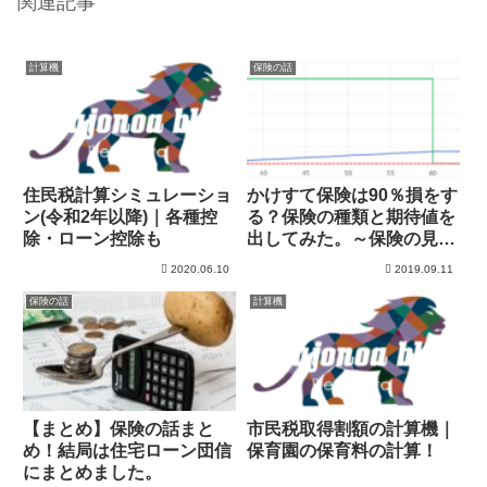
関連記事
計算機
保険の話
住民税計算シミュレーショ
かけすて保険は90％損をす
ン(令和2年以降)｜各種控
る？保険の種類と期待値を
除・ローン控除も
出してみた。～保険の見直
し
2020.06.10
2019.09.11
保険の話
計算機
【まとめ】保険の話まと
市民税取得割額の計算機｜
め！結局は住宅ローン団信
保育園の保育料の計算！
にまとめました。