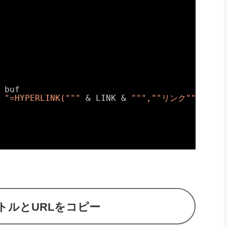
 buf
 
"=HYPERLINK("
""
& LINK & 
""
","
"リンク"
")"
トルとURLをコピー