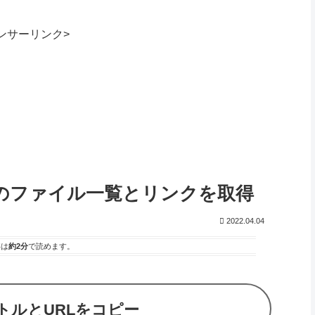
ンサーリンク>
ダのファイル一覧とリンクを取得
2022.04.04
事は
約2分
で読めます。
トルとURLをコピー