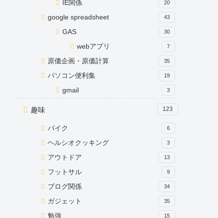
IE関係
20
google spreadsheet
43
GAS
30
webアプリ
7
原価企画・原価計算
35
パソコン便利集
19
gmail
3
趣味
123
バイク
6
ヘルシオクッキング
3
アウトドア
13
フットサル
9
ブログ関係
34
ガジェット
35
勉強
15