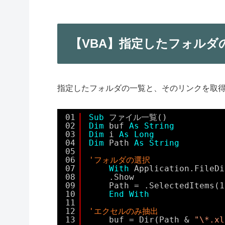
【VBA】指定したフォル
指定したフォルダの一覧と、そのリンクを取
01
Sub
ファイル一覧()
02
Dim
buf 
As
String
03
Dim
i 
As
Long
04
Dim
Path 
As
String
05
06
'フォルダの選択
07
With
Application.FileDi
08
.Show
09
Path = .SelectedItems(1
10
End
With
11
12
'エクセルのみ抽出
13
buf = Dir(Path & 
"\*.xl