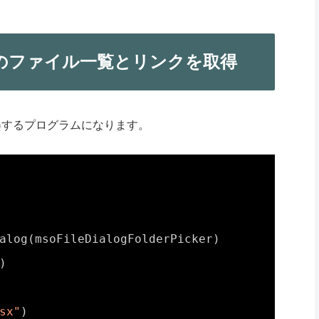
ダのファイル一覧とリンクを取得
得するプログラムになります。
alog(msoFileDialogFolderPicker)
)
sx"
)