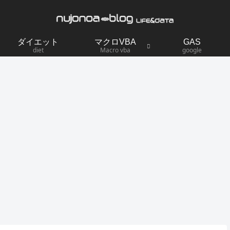
ダイエット
マクロVBA
GAS
diet
Macro vba
google