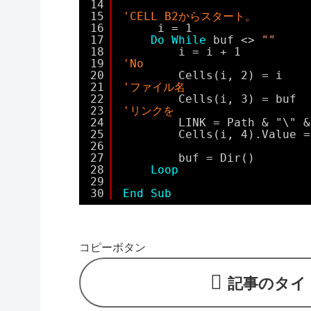
14
15
'CELL B2からスタート。    
16
i = 1
17
Do
While
buf <> 
""
18
i = i + 1
19
'No
20
Cells(i, 2) = i
21
'ファイル名
22
Cells(i, 3) = buf
23
'リンクを
24
LINK = Path & "\" &
25
Cells(i, 4).Value =
26
27
buf = Dir()
28
Loop
29
30
End
Sub
コピーボタン
記事のタイ