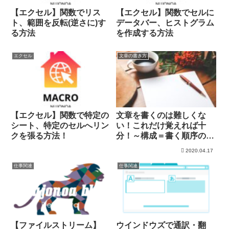
【エクセル】関数でリス
【エクセル】関数でセルに
ト、範囲を反転(逆さに)す
データバー、ヒストグラム
る方法
を作成する方法
エクセル
文章の書き方
【エクセル】関数で特定の
文章を書くのは難しくな
シート、特定のセルへリン
い！これだけ覚えれば十
クを張る方法！
分！～構成＝書く順序のテ
ンプレを知る！
2020.04.17
仕事関連
仕事関連
【ファイルストリーム】
ウインドウズで通訳・翻