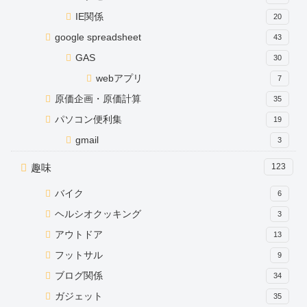
IE関係
20
google spreadsheet
43
GAS
30
webアプリ
7
原価企画・原価計算
35
パソコン便利集
19
gmail
3
趣味
123
バイク
6
ヘルシオクッキング
3
アウトドア
13
フットサル
9
ブログ関係
34
ガジェット
35