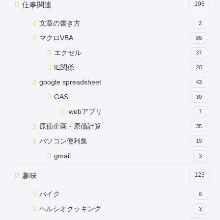
仕事関連
196
文章の書き方
2
マクロVBA
88
エクセル
37
IE関係
20
google spreadsheet
43
GAS
30
webアプリ
7
原価企画・原価計算
35
パソコン便利集
19
gmail
3
趣味
123
バイク
6
ヘルシオクッキング
3