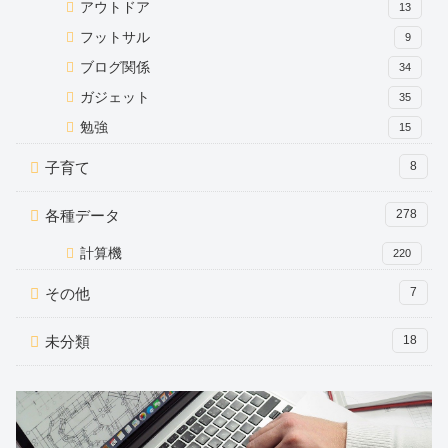
アウトドア
13
フットサル
9
ブログ関係
34
ガジェット
35
勉強
15
子育て
8
各種データ
278
計算機
220
その他
7
未分類
18