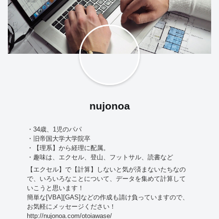
nujonoa
・34歳、1児のパパ
・旧帝国大学大学院卒
・【理系】から経理に配属。
・趣味は、エクセル、登山、フットサル、読書など
【エクセル】で【計算】しないと気が済まないたちなの
で、いろいろなことについて、データを集めて計算して
いこうと思います！
簡単な[VBA][GAS]などの作成も請け負っていますので、
お気軽にメッセージください！
http://nujonoa.com/otoiawase/