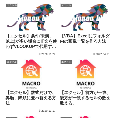
エクセル
エクセル
【エクセル】条件(未満、
【VBA】Excelにフォルダ
以上)が多い場合にIF文を使
内の画像一覧を作る方法
わずVLOOKUPで代用する
方法。
2020.11.27
2022.04.21
エクセル
エクセル
【エクセル】数式だけで、
【エクセル】前方が一致、
昇順、降順に並べ替える方
後方が一致するセルの数を
法
数える。
2020.11.17