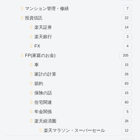
マンション管理・修繕
7
投資信託
22
楽天証券
14
楽天銀行
3
FX
4
FP(家庭のお金)
205
車
15
家計の計算
26
節約
83
保険の話
15
住宅関連
60
年金関係
5
楽天経済圏
26
楽天マラソン・スーパーセール
12