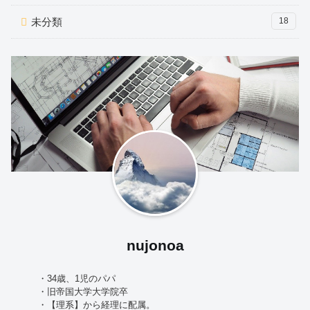
未分類
18
nujonoa
・34歳、1児のパパ
・旧帝国大学大学院卒
・【理系】から経理に配属。