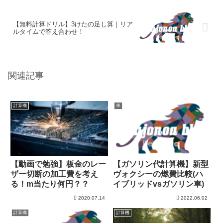
【無料計算ドリル】3けたの足し算｜リア
ルタイムで答え合わせ！
関連記事
計算機
車
【動画で勉強】板金のレー
【ガソリン代計算機】新型
ザー切断の加工費を考え
ヴォクシーの燃費比較(ハ
る！m当たり何円？？
イブリッドvsガソリン車)
2020.07.14
2022.06.02
計算機
計算機