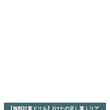
【無料計算ドリル】2けたの足し算｜リア