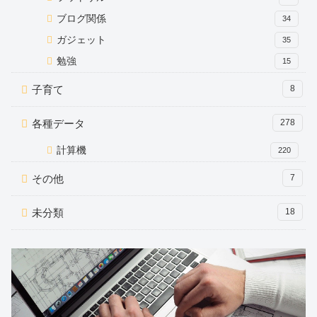
ブログ関係
34
ガジェット
35
勉強
15
子育て
8
各種データ
278
計算機
220
その他
7
未分類
18