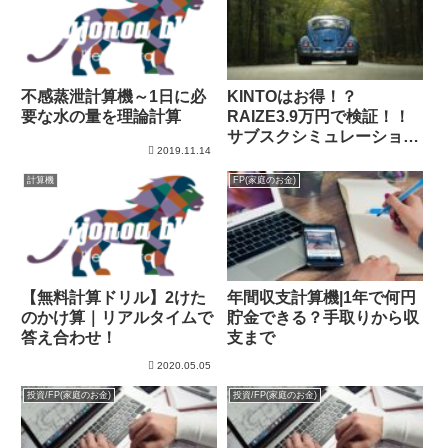
不感蒸泄計算機～1日に必
KINTOはお得！？
要な水の量を理論計算
RAIZE3.9万円で検証！！
サブスクシミュレーショ
2019.11.14
ン！！
計算機
FP(家庭のお金)
【無料計算ドリル】2けた
年間収支計算機|1年で何円
のかけ算｜リアルタイムで
貯金できる？手取りから収
答え合わせ！
支まで
2020.05.05
投資/FP(家庭のお金)
投資/FP(家庭のお金)