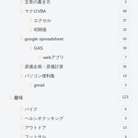
文章の書き方
2
マクロVBA
88
エクセル
37
IE関係
20
google spreadsheet
43
GAS
30
webアプリ
7
原価企画・原価計算
35
パソコン便利集
19
gmail
3
趣味
123
バイク
6
ヘルシオクッキング
3
アウトドア
13
フットサル
9