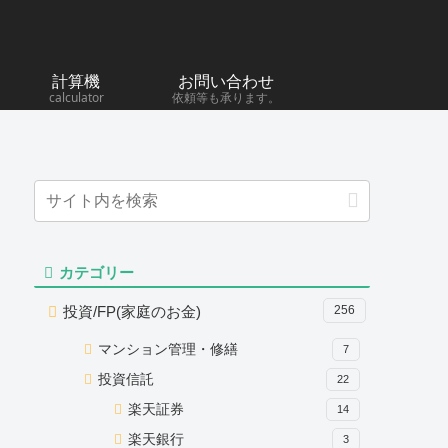
計算機
お問い合わせ
calculator
依頼等も承ります。
カテゴリー
投資/FP(家庭のお金)
256
マンション管理・修繕
7
投資信託
22
楽天証券
14
楽天銀行
3