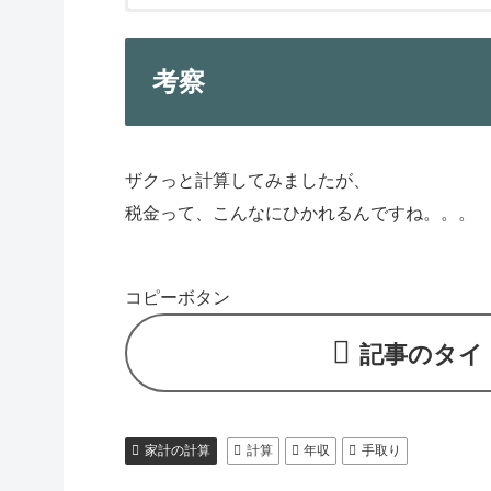
年収
手取り
手取り/年収
社会保険料
所得税
1,050
755
72%
137
91
考察
1,100
785
71%
143
101
1,150
814
71%
150
111
1,200
844
70%
156
121
1,250
873
70%
163
131
ザクっと計算してみましたが、
1,300
902
69%
169
141
税金って、こんなにひかれるんですね。。。
1,350
928
69%
176
154
1,400
953
68%
182
168
1,450
977
67%
189
182
コピーボタン
1,500
1,002
67%
195
197
1,550
1,027
66%
202
211
記事のタイ
1,600
1,052
66%
208
225
1,650
1,077
65%
215
240
1,700
1,101
65%
221
254
1,750
1,126
64%
228
269
家計の計算
計算
年収
手取り
1,800
1,151
64%
234
283
1,850
1,176
64%
241
297