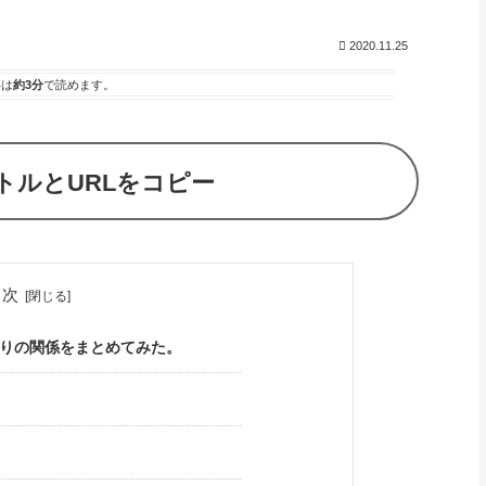
2020.11.25
事は
約3分
で読めます。
トルとURLをコピー
目次
りの関係をまとめてみた。