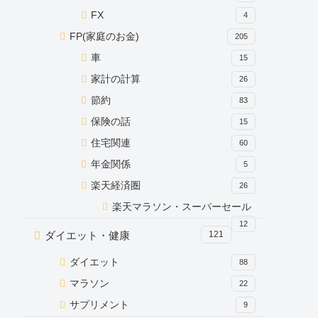
FX
4
FP(家庭のお金)
205
車
15
家計の計算
26
節約
83
保険の話
15
住宅関連
60
年金関係
5
楽天経済圏
26
楽天マラソン・スーパーセール
12
ダイエット・健康
121
ダイエット
88
マラソン
22
サプリメント
9