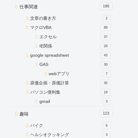
仕事関連
196
文章の書き方
2
マクロVBA
88
エクセル
37
IE関係
20
google spreadsheet
43
GAS
30
webアプリ
7
原価企画・原価計算
35
パソコン便利集
19
gmail
3
趣味
123
バイク
6
ヘルシオクッキング
3