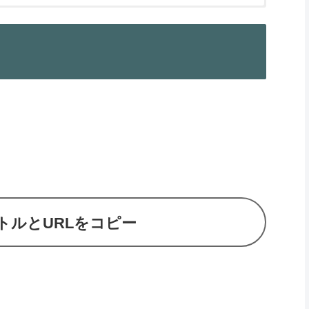
住民税
67
71
75
80
84
88
93
97
101
106
110
トルとURLをコピー
114
119
123
127
132
136