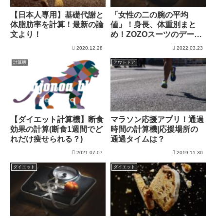
【日本人専用】基礎代謝と
「女性の二の腕の平均
体脂肪率を計算！最新の論
値」！身長、体重別まと
文より！
め！ZOZOスーツのデータ
を分析！
2020.12.28
2022.03.23
計算機
アウトドア
【ダイエット計算機】断食
マラソン応援アプリ！通過
効果の計算(断食1週間でど
時間の計算機|応援場所の
れだけ痩せられる？)
通過タイムは？
2021.07.07
2019.11.30
ダイエット
ダイエット