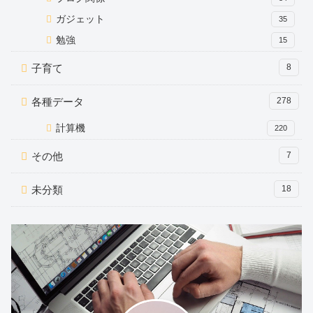
ガジェット
35
勉強
15
子育て
8
各種データ
278
計算機
220
その他
7
未分類
18