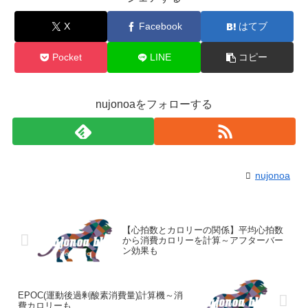
X
Facebook
はてブ
Pocket
LINE
コピー
nujonoaをフォローする
nujonoa
【心拍数とカロリーの関係】平均心拍数
から消費カロリーを計算～アフターバー
ン効果も
EPOC(運動後過剰酸素消費量)計算機～消
費カロリーも