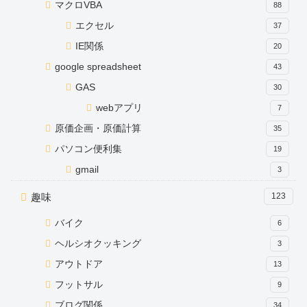
マクロVBA
88
エクセル
37
IE関係
20
google spreadsheet
43
GAS
30
webアプリ
7
原価企画・原価計算
35
パソコン便利集
19
gmail
3
趣味
123
バイク
6
ヘルシオクッキング
3
アウトドア
13
フットサル
9
ブログ関係
34