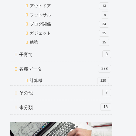
アウトドア
13
フットサル
9
ブログ関係
34
ガジェット
35
勉強
15
子育て
8
各種データ
278
計算機
220
その他
7
未分類
18