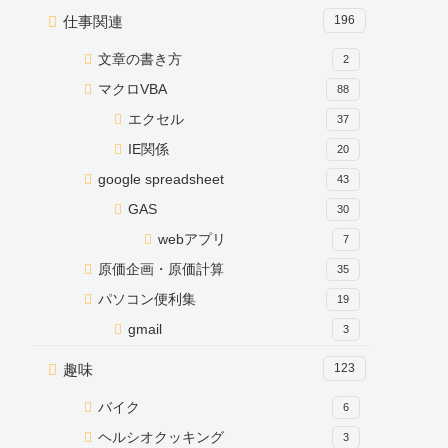
仕事関連
196
文章の書き方
2
マクロVBA
88
エクセル
37
IE関係
20
google spreadsheet
43
GAS
30
webアプリ
7
原価企画・原価計算
35
パソコン便利集
19
gmail
3
趣味
123
バイク
6
ヘルシオクッキング
3