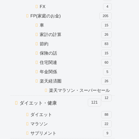
FX
4
FP(家庭のお金)
205
車
15
家計の計算
26
節約
83
保険の話
15
住宅関連
60
年金関係
5
楽天経済圏
26
楽天マラソン・スーパーセール
12
ダイエット・健康
121
ダイエット
88
マラソン
22
サプリメント
9