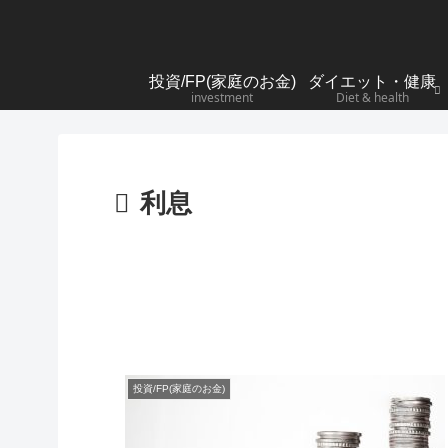
投資/FP(家庭のお金)
ダイエット・健康
investment
Diet & health
利息
投資/FP(家庭のお金)