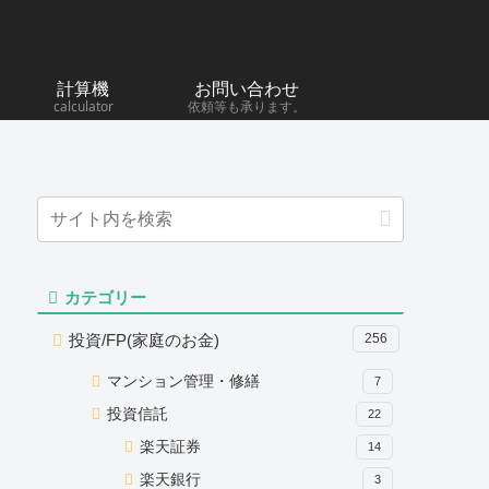
計算機
お問い合わせ
calculator
依頼等も承ります。
カテゴリー
投資/FP(家庭のお金)
256
マンション管理・修繕
7
投資信託
22
楽天証券
14
楽天銀行
3