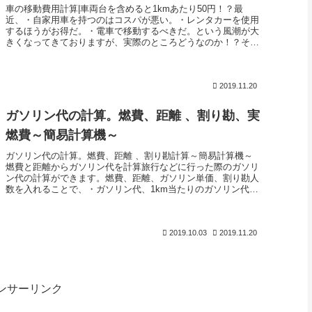
車の移動費用計算|車両台を含めると1kmあたり50円！？最
近、・自家用車を持つのはコスパが悪い。・レンタカーを使用
するほうがお得だ。・電車で移動するべきだ。という風潮が大
きくなってきておりますが、実際のところどうなのか！？それ
を判断するため...
2019.11.20
ガソリン代の計算。燃費、距離 、割り勘、実
燃費～簡易計算機～
ガソリン代の計算。燃費、距離 、割り勘計算～簡易計算機～
燃費と距離からガソリン代を計算旅行などに行った際のガソリ
ン代の計算ができます。燃費、距離、ガソリン単価、割り勘人
数を入れることで、・ガソリン代、1km当たりのガソリン代、
一人当たりのガ...
2019.10.03
2019.11.20
ンサーリンク