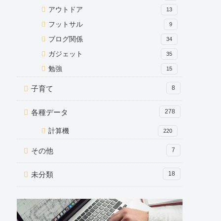
アウトドア
13
フットサル
9
ブログ関係
34
ガジェット
35
勉強
15
子育て
8
各種データ
278
計算機
220
その他
7
未分類
18