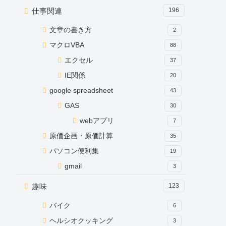
仕事関連
196
文章の書き方
2
マクロVBA
88
エクセル
37
IE関係
20
google spreadsheet
43
GAS
30
webアプリ
7
原価企画・原価計算
35
パソコン便利集
19
gmail
3
趣味
123
バイク
6
ヘルシオクッキング
3