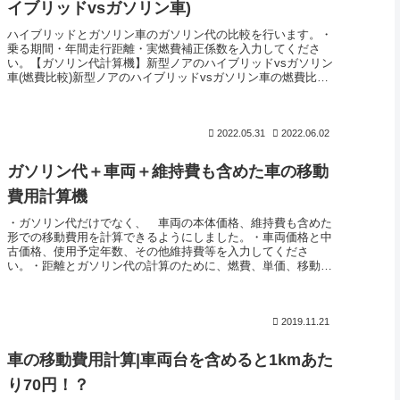
イブリッドvsガソリン車)
ハイブリッドとガソリン車のガソリン代の比較を行います。・
乗る期間・年間走行距離・実燃費補正係数を入力してくださ
い。【ガソリン代計算機】新型ノアのハイブリッドvsガソリン
車(燃費比較)新型ノアのハイブリッドvsガソリン車の燃費比較
を行います。...
2022.05.31
2022.06.02
ガソリン代＋車両＋維持費も含めた車の移動
費用計算機
・ガソリン代だけでなく、 車両の本体価格、維持費も含めた
形での移動費用を計算できるようにしました。・車両価格と中
古価格、使用予定年数、その他維持費等を入力してくださ
い。・距離とガソリン代の計算のために、燃費、単価、移動距
離を入力してください...
2019.11.21
車の移動費用計算|車両台を含めると1kmあた
り70円！？