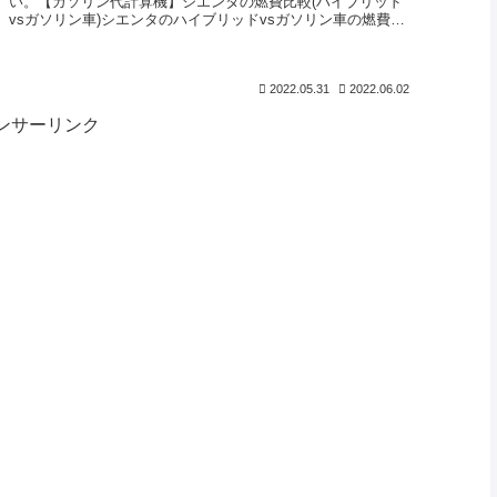
い。【ガソリン代計算機】シエンタの燃費比較(ハイブリッド
vsガソリン車)シエンタのハイブリッドvsガソリン車の燃費比
較を行います。...
2022.05.31
2022.06.02
ンサーリンク