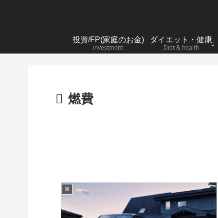
投資/FP(家庭のお金)
ダイエット・健康
investment
Diet & health
燃費
車