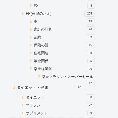
FX
4
FP(家庭のお金)
205
車
15
家計の計算
26
節約
83
保険の話
15
住宅関連
60
年金関係
5
楽天経済圏
26
楽天マラソン・スーパーセール
12
ダイエット・健康
121
ダイエット
88
マラソン
22
サプリメント
9