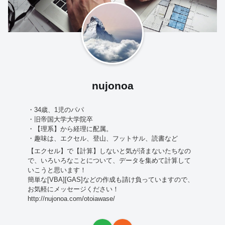
nujonoa
・34歳、1児のパパ
・旧帝国大学大学院卒
・【理系】から経理に配属。
・趣味は、エクセル、登山、フットサル、読書など
【エクセル】で【計算】しないと気が済まないたちなの
で、いろいろなことについて、データを集めて計算して
いこうと思います！
簡単な[VBA][GAS]などの作成も請け負っていますので、
お気軽にメッセージください！
http://nujonoa.com/otoiawase/