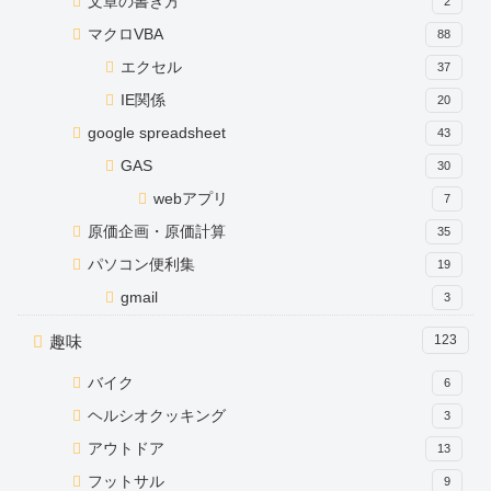
文章の書き方
2
マクロVBA
88
エクセル
37
IE関係
20
google spreadsheet
43
GAS
30
webアプリ
7
原価企画・原価計算
35
パソコン便利集
19
gmail
3
趣味
123
バイク
6
ヘルシオクッキング
3
アウトドア
13
フットサル
9