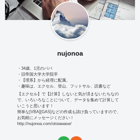
nujonoa
・34歳、1児のパパ
・旧帝国大学大学院卒
・【理系】から経理に配属。
・趣味は、エクセル、登山、フットサル、読書など
【エクセル】で【計算】しないと気が済まないたちなの
で、いろいろなことについて、データを集めて計算して
いこうと思います！
簡単な[VBA][GAS]などの作成も請け負っていますので、
お気軽にメッセージください！
http://nujonoa.com/otoiawase/