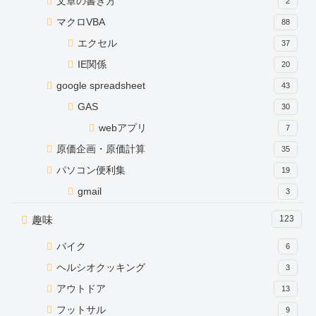
文章の書き方
2
マクロVBA
88
エクセル
37
IE関係
20
google spreadsheet
43
GAS
30
webアプリ
7
原価企画・原価計算
35
パソコン便利集
19
gmail
3
趣味
123
バイク
6
ヘルシオクッキング
3
アウトドア
13
フットサル
9