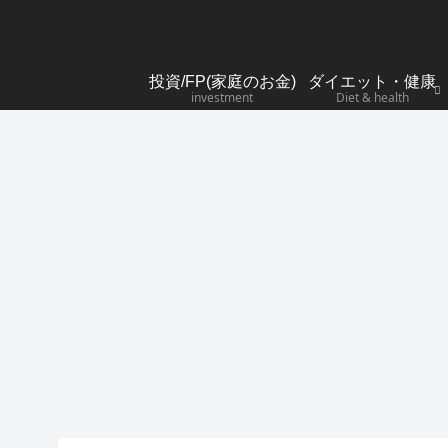
投資/FP(家庭のお金)
ダイエット・健康
investment
Diet & health