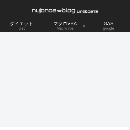
ダイエット
マクロVBA
GAS
diet
Macro vba
google