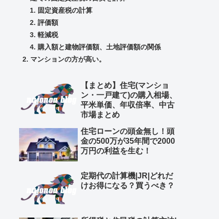
固定資産税の計算
評価額
軽減税
購入額と建物評価額、土地評価額の関係
マンションの方が高い。
【まとめ】住宅(マンショ
ン・一戸建て)の購入相場、
平米単価、年収倍率、中古
市場まとめ
住宅ローンの頭金無し！頭
金の500万が35年間で2000
万円の利益を生む！
定期代の計算機|JR|どれだ
けお得になる？買うべき？