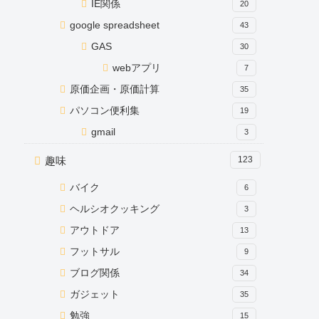
IE関係
20
google spreadsheet
43
GAS
30
webアプリ
7
原価企画・原価計算
35
パソコン便利集
19
gmail
3
趣味
123
バイク
6
ヘルシオクッキング
3
アウトドア
13
フットサル
9
ブログ関係
34
ガジェット
35
勉強
15